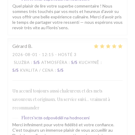
Quel plaisir de lire votre superbe commentaire ! Nous
sommes très touchés par vos mots et heureux d’avoir su
vous offrir une belle expérience culinaire. Merci d’avoir pris
le temps de partager votre ressenti — nous espérons vous
revoir très vite au Florès’sens.
Gérard
B
2026-08-01
- 12:15 - HOSTÉ 3
SLUŽBA
:
5
/5
ATMOSFÉRA
:
5
/5
KUCHYNĚ
:
5
/5
KVALITA / CENA
:
5
/5
Un accueil toujours aussi chaleureux et des mets
savoureux et originaux. Un service suivi… vraiment à
recommander
Flores'sens
odpověděl na hodnocení
Merci infiniment pour votre fidélité et votre confiance.
C’est toujours un immense plaisir de vous accueillir au