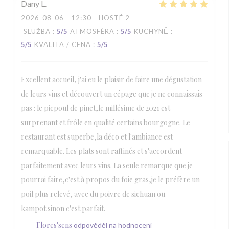
Dany
L
2026-08-06
- 12:30 - HOSTÉ 2
SLUŽBA
:
5
/5
ATMOSFÉRA
:
5
/5
KUCHYNĚ
:
5
/5
KVALITA / CENA
:
5
/5
Excellent accueil, j'ai eu le plaisir de faire une dégustation
de leurs vins et découvert un cépage que je ne connaissais
pas : le picpoul de pinet,le millésime de 2021 est
surprenant et frôle en qualité certains bourgogne. Le
restaurant est superbe,la déco et l'ambiance est
remarquable. Les plats sont raffinés et s'accordent
parfaitement avec leurs vins. La seule remarque que je
pourrai faire,c'est à propos du foie gras,je le préfère un
poil plus relevé, avec du poivre de sichuan ou
kampot.sinon c'est parfait.
Flores'sens
odpověděl na hodnocení