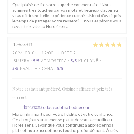
Quel plaisir de lire votre superbe commentaire ! Nous
sommes très touchés par vos mots et heureux d’avoir su
vous offrir une belle expérience culinaire. Merci d’avoir pris
le temps de partager votre ressenti — nous espérons vous
revoir très vite au Florès’sens.
Richard
B
2026-08-01
- 12:00 - HOSTÉ 2
SLUŽBA
:
5
/5
ATMOSFÉRA
:
5
/5
KUCHYNĚ
:
5
/5
KVALITA / CENA
:
5
/5
Notre restaurant préféré. Cuisine raffinée et prix très
correct.
Flores'sens
odpověděl na hodnocení
Merci infiniment pour votre fidélité et votre confiance.
C’est toujours un immense plaisir de vous accueillir au
Florès’sens. Savoir que vous continuez à apprécier nos
plats et notre accueil nous touche profondément. À très