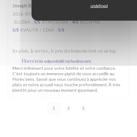
Joseph
B
undefined
2026-07-26
- 13:00 - HOSTÉ 6
SLUŽBA
:
5
/5
ATMOSFÉRA
:
4
/5
KUCHYNĚ
:
5
/5
KVALITA / CENA
:
5
/5
les plats, le service, le prix des boissons tout est au top
Flores'sens
odpověděl na hodnocení
Merci infiniment pour votre fidélité et votre confiance.
C’est toujours un immense plaisir de vous accueillir au
Florès’sens. Savoir que vous continuez à apprécier nos
plats et notre accueil nous touche profondément. À très
bientôt pour un nouveau moment gourmand.
1
2
3