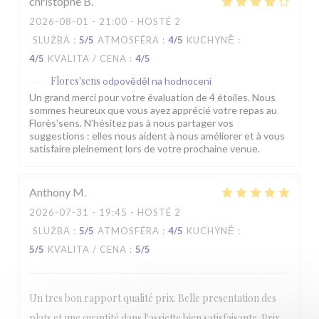
christophe
B
2026-08-01
- 21:00 - HOSTÉ 2
SLUŽBA
:
5
/5
ATMOSFÉRA
:
4
/5
KUCHYNĚ
:
4
/5
KVALITA / CENA
:
4
/5
Flores'sens
odpověděl na hodnocení
Un grand merci pour votre évaluation de 4 étoiles. Nous
sommes heureux que vous ayez apprécié votre repas au
Florès’sens. N’hésitez pas à nous partager vos
suggestions : elles nous aident à nous améliorer et à vous
satisfaire pleinement lors de votre prochaine venue.
Anthony
M
2026-07-31
- 19:45 - HOSTÉ 2
SLUŽBA
:
5
/5
ATMOSFÉRA
:
4
/5
KUCHYNĚ
:
5
/5
KVALITA / CENA
:
5
/5
Un tres bon rapport qualité prix. Belle presentation des
plats et une quantité dans l'assiette bien satisfaisante. Prix