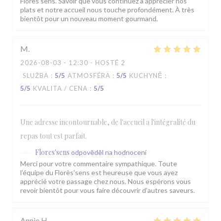
Florès’sens. Savoir que vous continuez à apprécier nos
plats et notre accueil nous touche profondément. À très
bientôt pour un nouveau moment gourmand.
M
2026-08-03
- 12:30 - HOSTÉ 2
SLUŽBA
:
5
/5
ATMOSFÉRA
:
5
/5
KUCHYNĚ
:
5
/5
KVALITA / CENA
:
5
/5
Une adresse incontournable, de l'accueil a l'intégralité du
repas tout est parfait.
Flores'sens
odpověděl na hodnocení
Merci pour votre commentaire sympathique. Toute
l’équipe du Florès’sens est heureuse que vous ayez
apprécié votre passage chez nous. Nous espérons vous
revoir bientôt pour vous faire découvrir d’autres saveurs.
Annie
H