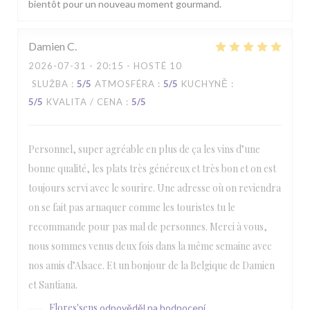
bientôt pour un nouveau moment gourmand.
Damien
C
2026-07-31
- 20:15 - HOSTÉ 10
SLUŽBA
:
5
/5
ATMOSFÉRA
:
5
/5
KUCHYNĚ
:
5
/5
KVALITA / CENA
:
5
/5
Personnel, super agréable en plus de ça les vins d’une
bonne qualité, les plats très généreux et très bon et on est
toujours servi avec le sourire. Une adresse où on reviendra
on se fait pas arnaquer comme les touristes tu le
recommande pour pas mal de personnes. Merci à vous,
nous sommes venus deux fois dans la même semaine avec
nos amis d’Alsace. Et un bonjour de la Belgique de Damien
et Santiana.
Flores'sens
odpověděl na hodnocení