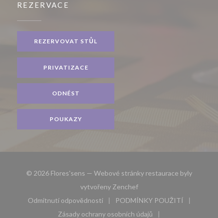
REZERVACE
REZERVOVAT STŮL
PRIVATIZACE
ODNÉST
POUKAZY
© 2026 Flores'sens — Webové stránky restaurace byly
((otevře se v novém okně))
vytvořeny
Zenchef
Odmítnutí odpovědnosti
PODMÍNKY POUŽITÍ
((otevře se v novém okně))
((otevře se v novém 
Zásady ochrany osobních údajů