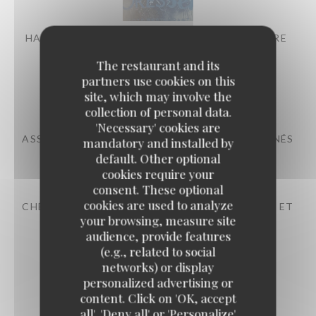
HAMPE DE BOEUF GRILLÉE, PURÉE FROMAGÈRE
The restaurant and its
partners use cookies on this
DESSERT
site, which may involve the
collection of personal data.
'Necessary' cookies are
ASSIETTE DE SÉLECTION DE FROMAGES AFFINÉS
mandatory and installed by
D'OCCITANIE
default. Other optional
cookies require your
consent. These optional
cookies are used to analyze
CHÈVRE DE LA FERME DU MAS ROLLAND, MIEL ET
your browsing, measure site
PIGNONS
audience, provide features
(e.g., related to social
networks) or display
personalized advertising or
content. Click on 'OK, accept
all', 'Deny all' or 'Personalize'