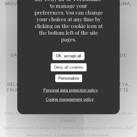
MOUSSE AU CHOCOLAT, CRUMBLE CACAO, ESPUMA,
to manage your
TUILE CROQUANTE
preferences. You can change
your choices at any time by
clicking on the cookie icon at
the bottom left of the site
pages.
GASPACHO DE FRAMBOISE, SORBET CITRON DE
OK, accept all
SICILE
Deny all cookies
Personalize
DÉLICE DU SUD : CONFIT DE FIGUE AU GAMBETTA,
CRUMBLE ET GLACE AMANDE, MOUUSSE DE DATTE
Personal data protection policy
Cookie management policy
Nous essayons de mettre nos menus à jour tous les jours en fin de
matinée.
Notre cuisine du marché varie en fonction de celui-ci, certains plats
peuvent venir à manquer selon la demande.