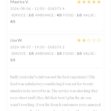
Maurice
V
2026-08-06
- 12:30 - GUESTS 4
SERVICE
:
5
/5
AMBIANCE
:
4
/5
FOOD
:
5
/5
VALUE
:
4
/5
Lisa
W
2026-08-07
- 19:30 - GUESTS 2
SERVICE
:
1
/5
AMBIANCE
:
1
/5
FOOD
:
3
/5
VALUE
:
1
/5
Sadly yesterday’s visit was not the best experience ! The
food was satisfactory considering it was sat for twenty
minutes to be served to us. The service was shocking they
were short staff ( they did their best ) plus the air con
wasn’t working . Even the french customers were annoyed