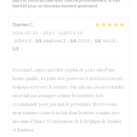
plats et notre accueil nous touche profondément. À très
bientôt pour un nouveau moment gourmand.
Damien
C
2026-07-31
- 20:15 - GUESTS 10
SERVICE
:
5
/5
AMBIANCE
:
5
/5
FOOD
:
5
/5
VALUE
:
5
/5
Personnel, super agréable en plus de ça les vins d’une
bonne qualité, les plats très généreux et très bon et on est
toujours servi avec le sourire. Une adresse où on reviendra
on se fait pas arnaquer comme les touristes tu le
recommande pour pas mal de personnes. Merci à vous,
nous sommes venus deux fois dans la même semaine avec
nos amis d’Alsace. Et un bonjour de la Belgique de Damien
et Santiana.