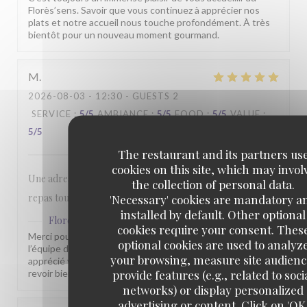
Florès’sens. Savoir que vous continuez à apprécier nos
plats et notre accueil nous touche profondément. À très
bientôt pour un nouveau moment gourmand.
M
2026-08-03
- 12:30 - GUESTS 2
SERVICE
:
5
/5
AMBIANCE
:
5
/5
FOOD
:
5
/5
VALUE
:
5
/5
The restaurant and its partners us
cookies on this site, which may invol
Une adresse incontournable, de l'accueil a l'intégralité du
the collection of personal data.
repas tout est parfait.
'Necessary' cookies are mandatory a
installed by default. Other optional
Flores'sens
has replied to this review
cookies require your consent. Thes
Merci pour votre commentaire sympathique. Toute
optional cookies are used to analyz
l’équipe du Florès’sens est heureuse que vous ayez
your browsing, measure site audienc
apprécié votre passage chez nous. Nous espérons vous
provide features (e.g., related to soci
revoir bientôt pour vous faire découvrir d’autres saveurs.
networks) or display personalized
advertising or content. Click on 'OK