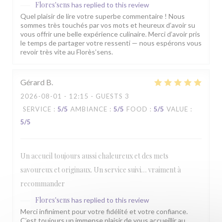
Flores'sens
has replied to this review
Quel plaisir de lire votre superbe commentaire ! Nous
sommes très touchés par vos mots et heureux d’avoir su
vous offrir une belle expérience culinaire. Merci d’avoir pris
le temps de partager votre ressenti — nous espérons vous
revoir très vite au Florès’sens.
Gérard
B
2026-08-01
- 12:15 - GUESTS 3
SERVICE
:
5
/5
AMBIANCE
:
5
/5
FOOD
:
5
/5
VALUE
:
5
/5
Un accueil toujours aussi chaleureux et des mets
savoureux et originaux. Un service suivi… vraiment à
recommander
Flores'sens
has replied to this review
Merci infiniment pour votre fidélité et votre confiance.
C’est toujours un immense plaisir de vous accueillir au