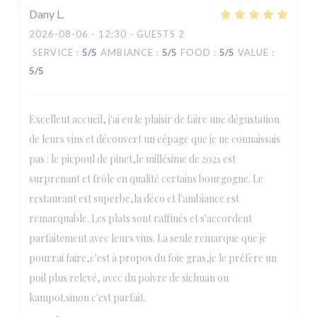
Dany
L
2026-08-06
- 12:30 - GUESTS 2
SERVICE
:
5
/5
AMBIANCE
:
5
/5
FOOD
:
5
/5
VALUE
:
5
/5
Excellent accueil, j'ai eu le plaisir de faire une dégustation
de leurs vins et découvert un cépage que je ne connaissais
pas : le picpoul de pinet,le millésime de 2021 est
surprenant et frôle en qualité certains bourgogne. Le
restaurant est superbe,la déco et l'ambiance est
remarquable. Les plats sont raffinés et s'accordent
parfaitement avec leurs vins. La seule remarque que je
pourrai faire,c'est à propos du foie gras,je le préfère un
poil plus relevé, avec du poivre de sichuan ou
kampot.sinon c'est parfait.