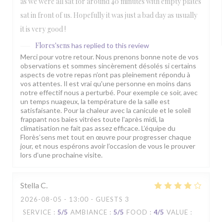
as we were all sat for around 40 minutes with empty plates
sat in front of us. Hopefully it was just a bad day as usually
it is very good !
Flores'sens
has replied to this review
Merci pour votre retour. Nous prenons bonne note de vos
observations et sommes sincèrement désolés si certains
aspects de votre repas n’ont pas pleinement répondu à
vos attentes. Il est vrai qu'une personne en moins dans
notre effectif nous a perturbé. Pour exemple ce soir, avec
un temps nuageux, la température de la salle est
satisfaisante. Pour la chaleur avec la canicule et le soleil
frappant nos baies vitrées toute l'après midi, la
climatisation ne fait pas assez efficace. L’équipe du
Florès’sens met tout en œuvre pour progresser chaque
jour, et nous espérons avoir l’occasion de vous le prouver
lors d’une prochaine visite.
Stella
C
2026-08-05
- 13:00 - GUESTS 3
SERVICE
:
5
/5
AMBIANCE
:
5
/5
FOOD
:
4
/5
VALUE
: