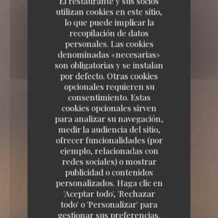
El restaurante y sus socios
utilizan cookies en este sitio,
lo que puede implicar la
recopilación de datos
personales. Las cookies
denominadas «necesarias»
son obligatorias y se instalan
por defecto. Otras cookies
opcionales requieren su
consentimiento. Estas
cookies opcionales sirven
para analizar su navegación,
medir la audiencia del sitio,
ofrecer funcionalidades (por
ejemplo, relacionadas con
redes sociales) o mostrar
publicidad o contenidos
personalizados. Haga clic en
'Aceptar todo', 'Rechazar
todo' o 'Personalizar' para
gestionar sus preferencias.