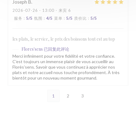
Joseph
B
2026-07-26
- 13:00 - 来宾 6
服务
:
5
/5
氛围
:
4
/5
菜单
:
5
/5
质价比
:
5
/5
les plats, le service, le prix des boissons tout est au top
Flores'sens
已回复此评论
Merci infiniment pour votre fidélité et votre confiance.
C’est toujours un immense plaisir de vous accueillir au
Florès’sens. Savoir que vous continuez à apprécier nos
plats et notre accueil nous touche profondément. À très
bientôt pour un nouveau moment gourmand.
1
2
3