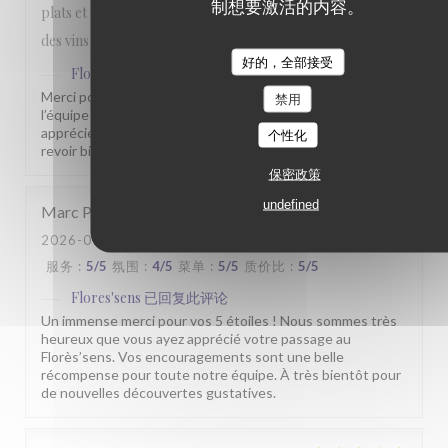
制想要激活的内容。
plats et une quantité dans l'assiette bien satisfaisante. Prix
des vins plus qu'honorable.
好的，全部接受
Flores'sens
已回复此评论
Merci pour votre commentaire sympathique. Toute
禁用
l’équipe du Florès’sens est heureuse que vous ayez
apprécié votre passage chez nous. Nous espérons vous
个性化
revoir bientôt pour vous faire découvrir d’autres saveurs.
保密政策
undefined
Marc
P
2026-07-31
- 19:30 - 来宾 6
服务
:
5
/5
氛围
:
4
/5
菜单
:
5
/5
质价比
:
5
/5
Flores'sens
已回复此评论
Un immense merci pour vos 5 étoiles ! Nous sommes très
heureux que vous ayez apprécié votre passage au
Florès’sens. Vos encouragements sont une belle
récompense pour toute notre équipe. À très bientôt pour
de nouvelles découvertes gustatives.