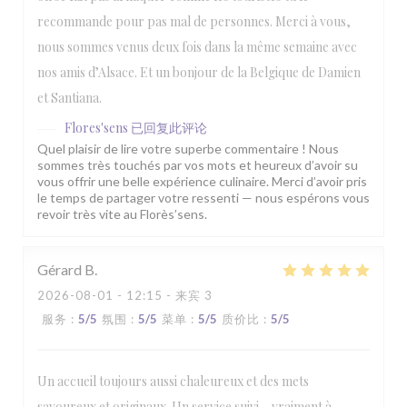
recommande pour pas mal de personnes. Merci à vous,
nous sommes venus deux fois dans la même semaine avec
nos amis d’Alsace. Et un bonjour de la Belgique de Damien
et Santiana.
Flores'sens
已回复此评论
Quel plaisir de lire votre superbe commentaire ! Nous
sommes très touchés par vos mots et heureux d’avoir su
vous offrir une belle expérience culinaire. Merci d’avoir pris
le temps de partager votre ressenti — nous espérons vous
revoir très vite au Florès’sens.
Gérard
B
2026-08-01
- 12:15 - 来宾 3
服务
:
5
/5
氛围
:
5
/5
菜单
:
5
/5
质价比
:
5
/5
Un accueil toujours aussi chaleureux et des mets
savoureux et originaux. Un service suivi… vraiment à