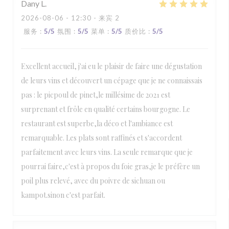
Dany
L
2026-08-06
- 12:30 - 来宾 2
服务
:
5
/5
氛围
:
5
/5
菜单
:
5
/5
质价比
:
5
/5
Excellent accueil, j'ai eu le plaisir de faire une dégustation
de leurs vins et découvert un cépage que je ne connaissais
pas : le picpoul de pinet,le millésime de 2021 est
surprenant et frôle en qualité certains bourgogne. Le
restaurant est superbe,la déco et l'ambiance est
remarquable. Les plats sont raffinés et s'accordent
parfaitement avec leurs vins. La seule remarque que je
pourrai faire,c'est à propos du foie gras,je le préfère un
poil plus relevé, avec du poivre de sichuan ou
kampot.sinon c'est parfait.