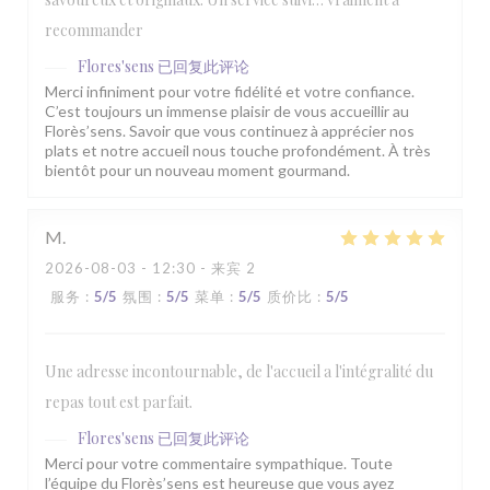
recommander
Flores'sens
已回复此评论
Merci infiniment pour votre fidélité et votre confiance.
C’est toujours un immense plaisir de vous accueillir au
Florès’sens. Savoir que vous continuez à apprécier nos
plats et notre accueil nous touche profondément. À très
bientôt pour un nouveau moment gourmand.
M
2026-08-03
- 12:30 - 来宾 2
服务
:
5
/5
氛围
:
5
/5
菜单
:
5
/5
质价比
:
5
/5
Une adresse incontournable, de l'accueil a l'intégralité du
repas tout est parfait.
Flores'sens
已回复此评论
Merci pour votre commentaire sympathique. Toute
l’équipe du Florès’sens est heureuse que vous ayez