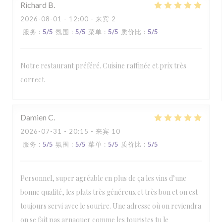
Richard
B
2026-08-01
- 12:00 - 来宾 2
服务
:
5
/5
氛围
:
5
/5
菜单
:
5
/5
质价比
:
5
/5
Notre restaurant préféré. Cuisine raffinée et prix très
correct.
Damien
C
2026-07-31
- 20:15 - 来宾 10
服务
:
5
/5
氛围
:
5
/5
菜单
:
5
/5
质价比
:
5
/5
Personnel, super agréable en plus de ça les vins d’une
bonne qualité, les plats très généreux et très bon et on est
toujours servi avec le sourire. Une adresse où on reviendra
on se fait pas arnaquer comme les touristes tu le