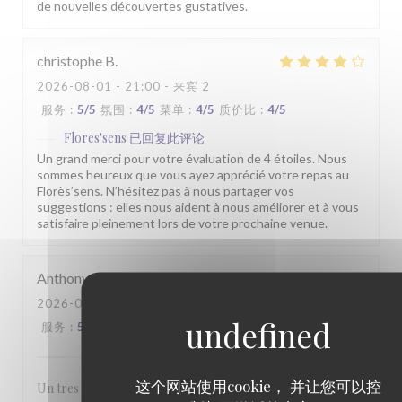
de nouvelles découvertes gustatives.
christophe
B
2026-08-01
- 21:00 - 来宾 2
服务
:
5
/5
氛围
:
4
/5
菜单
:
4
/5
质价比
:
4
/5
Flores'sens
已回复此评论
Un grand merci pour votre évaluation de 4 étoiles. Nous
sommes heureux que vous ayez apprécié votre repas au
Florès’sens. N’hésitez pas à nous partager vos
suggestions : elles nous aident à nous améliorer et à vous
satisfaire pleinement lors de votre prochaine venue.
Anthony
M
2026-07-31
- 19:45 - 来宾 2
服务
:
5
/5
氛围
:
4
/5
菜单
:
5
/5
质价比
:
5
/5
这个网站使用cookie， 并让您可以控
Un tres bon rapport qualité prix. Belle presentation des