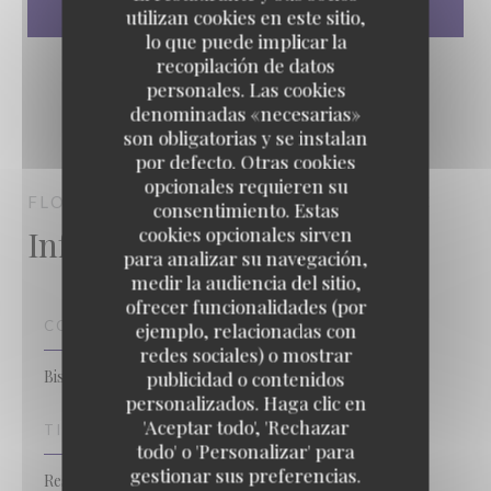
utilizan cookies en este sitio,
lo que puede implicar la
recopilación de datos
personales. Las cookies
denominadas «necesarias»
son obligatorias y se instalan
por defecto. Otras cookies
opcionales requieren su
FLORES'SENS
RESTAURANTE
FLORENSAC
consentimiento. Estas
Información general
cookies opcionales sirven
para analizar su navegación,
medir la audiencia del sitio,
ofrecer funcionalidades (por
COCINA
ejemplo, relacionadas con
redes sociales) o mostrar
Bistronomique
publicidad o contenidos
personalizados. Haga clic en
'Aceptar todo', 'Rechazar
TIPO DE NEGOCIO
todo' o 'Personalizar' para
gestionar sus preferencias.
Restaurante