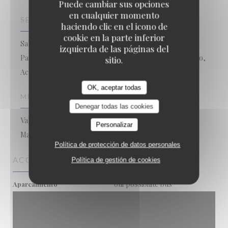
Puede cambiar sus opciones
en cualquier momento
SERVICIOS
haciendo clic en el icono de
cookie en la parte inferior
Salón de Banquetes, Comidas de Grupo, Privatización,
izquierda de las páginas del
Para Llevar, Aparcamiento Gratuito, Aire Acondicionado,
sitio.
Acceso a Discapacitados
OK, aceptar todas
MÉTODOS DE PAGO
Denegar todas las cookies
Vales restaurante (unicamente almuerzo), Efectivo,
Personalizar
Master, Visa, Cheques, Tarjeta de Crédito
Política de protección de datos personales
ACCESO
Política de gestión de cookies
oui possibilité bus
Aparcamiento