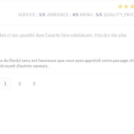
SERVICE
:
5
/5
AMBIENCE
:
4
/5
MENU
:
5
/5
QUALITY_PRI
s et une quantité dans l'assiette bien satisfaisante. Prix des vins plus
e du Florès’sens est heureuse que vous ayez apprécié votre passage ch
écouvrir d’autres saveurs.
1
2
3