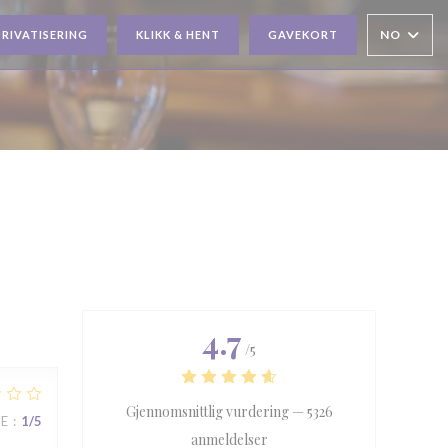
NO
PRIVATISERING
KLIKK & HENT
GAVEKORT
4.7
/5
Gjennomsnittlig vurdering —
5326
CE
:
1
/5
anmeldelser