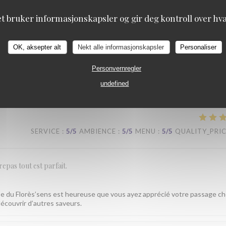
SERVICE
:
5
/5
AMBIENCE
:
5
/5
MENU
:
5
/5
QUALITY_PRI
et bruker informasjonskapsler og gir deg kontroll over hva 
OK, aksepter alt
Nekt alle informasjonskapsler
Personaliser
ux et originaux. Un service suivi… vraiment à recommander
Personvernregler
est toujours un immense plaisir de vous accueillir au Florès’sens. Savoir q
undefined
ous touche profondément. À très bientôt pour un nouveau moment gourm
SERVICE
:
5
/5
AMBIENCE
:
5
/5
MENU
:
5
/5
QUALITY_PRI
repas tout est parfait.
e du Florès’sens est heureuse que vous ayez apprécié votre passage ch
écouvrir d’autres saveurs.