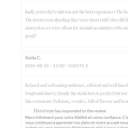
Sadly yesterday’s visit was not the best experience ! The f
The service was shocking they were short staff ( they did 
annoyed as we were all sat for around 40 minutes with empty 
good !
Stella
C
2026-08-05
- 13:00 - GUESTS 3
Relaxed and welcoming ambience, efficient and well timed
tough and sinewy. Usualy the steak here is perfect but not 
this restaurant. Delicious, creative, full of flavour and bea
Flores'sens
has responded to the review
Merci infiniment pour votre fidélité et votre confiance. C’
vous continuez à apprécier nos plats et notre accueil no
aurions pu vous proposer d'échanger le plat si nous avio