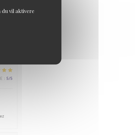
CE
:
5
/5
du vil aktivere
ue
and.
CE
:
5
/5
ez