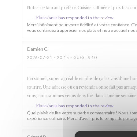
Notre restaurant préféré. Cuisine raffinée et prix très cor
Flores'sens
has responded to the review
Merci infiniment pour votre fidélité et votre confiance. C’
vous continuez à apprécier nos plats et notre accueil n
Damien
C
2026-07-31
- 20:15 - GUESTS 10
Personnel, super agréable en plus de ça les vins d’une bonn
sourire. Une adresse où on reviendra on se fait pas arna
vous, nous sommes venus deux fois dans la même semaine a
Flores'sens
has responded to the review
Quel plaisir de lire votre superbe commentaire ! Nous som
expérience culinaire. Merci d’avoir pris le temps de parta
Gérard
B