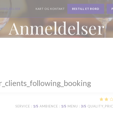
ANMELDELSER
KART OG KONTAKT
BESTILL ET BORD
((ÅPNER I ET NYTT VINDU))
((ÅPNER I ET NYTT VINDU))
Anmeldelser
_clients_following_booking
SERVICE
:
1
/5
AMBIENCE
:
1
/5
MENU
:
3
/5
QUALITY_PRI