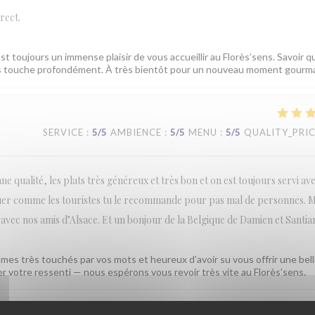
rect.
est toujours un immense plaisir de vous accueillir au Florès’sens. Savoir q
ous touche profondément. À très bientôt pour un nouveau moment gourm
SERVICE
:
5
/5
AMBIENCE
:
5
/5
MENU
:
5
/5
QUALITY_PRI
e qualité, les plats très généreux et très bon et on est toujours servi ave
quer comme les touristes tu le recommande pour pas mal de personnes. M
vec nos amis d’Alsace. Et un bonjour de la Belgique de Damien et Santia
mes très touchés par vos mots et heureux d’avoir su vous offrir une bel
ger votre ressenti — nous espérons vous revoir très vite au Florès’sens.