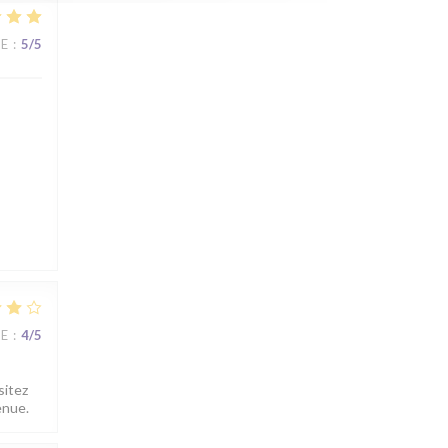
CE
:
5
/5
CE
:
4
/5
sitez
enue.