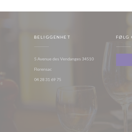
BELIGGENHET
FØLG
5 Avenue des Vendanges 34510
((åpner i et nytt vindu))
Florensac
04 28 31 69 75