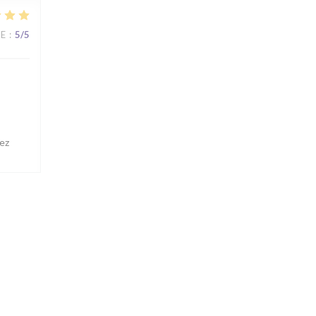
CE
:
5
/5
ez