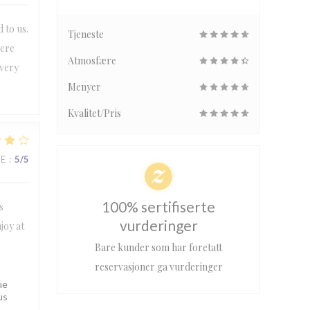
 to us.
Tjeneste
were
Atmosfære
 very
Menyer
Kvalitet/Pris
CE
:
5
/5
100% sertifiserte
s
vurderinger
joy at
Bare kunder som har foretatt
reservasjoner ga vurderinger
ue
us