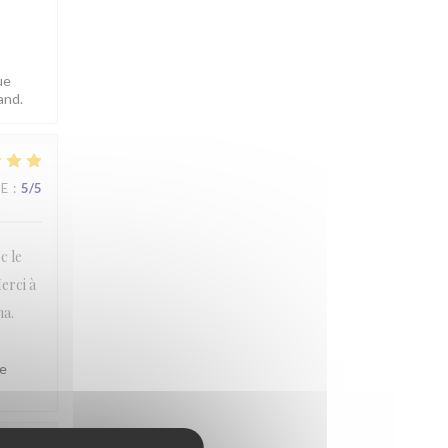
ue
and.
CE
:
5
/5
c le
erci à
na.
le