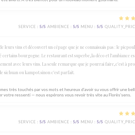
SERVICE
:
5
/5
AMBIENCE
:
5
/5
MENU
:
5
/5
QUALITY_PRI
n de leurs vins et découvert un cépage que je ne connaissais pas : le picpou
ité certains bourgogne. Le restaurant est superbe,la déco et l'ambiance es
tement avec leurs vins. La seule remarque que je pourrai faire,c'est à pr
 de sichuan ou kampot.sinon c'est parfait.
mes très touchés par vos mots et heureux d’avoir su vous offrir une bel
ger votre ressenti — nous espérons vous revoir très vite au Florès’sens.
SERVICE
:
5
/5
AMBIENCE
:
5
/5
MENU
:
5
/5
QUALITY_PRI