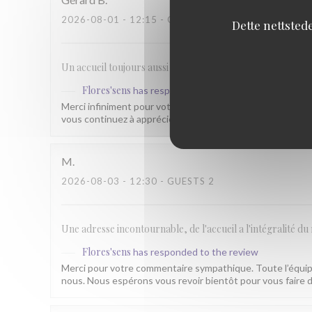
2026-08-01
- 12:15 - GUESTS 3
Dette nettsted
Un accueil toujours aussi chaleureux et des mets savoure
Flores'sens
has responded to the review
Merci infiniment pour votre fidélité et votre confiance. C’
vous continuez à apprécier nos plats et notre accueil n
M
2026-08-03
- 12:30 - GUESTS 2
Une adresse incontournable, de l'accueil a l'intégralité du 
Flores'sens
has responded to the review
Merci pour votre commentaire sympathique. Toute l’équip
nous. Nous espérons vous revoir bientôt pour vous faire d