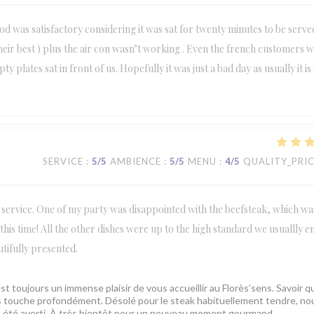
ood was satisfactory considering it was sat for twenty minutes to be served
their best ) plus the air con wasn’t working . Even the french customers 
plates sat in front of us. Hopefully it was just a bad day as usually it is
SERVICE
:
5
/5
AMBIENCE
:
5
/5
MENU
:
4
/5
QUALITY_PRI
 service. One of my party was disappointed with the beefsteak, which wa
this time! All the other dishes were up to the high standard we usuallly en
utifully presented.
est toujours un immense plaisir de vous accueillir au Florès’sens. Savoir q
us touche profondément. Désolé pour le steak habituellement tendre, no
ns été averti. À très bientôt pour un nouveau moment gourmand.