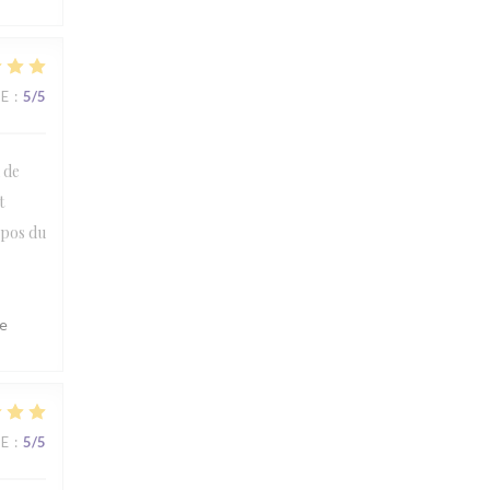
CE
:
5
/5
l de
t
opos du
le
CE
:
5
/5