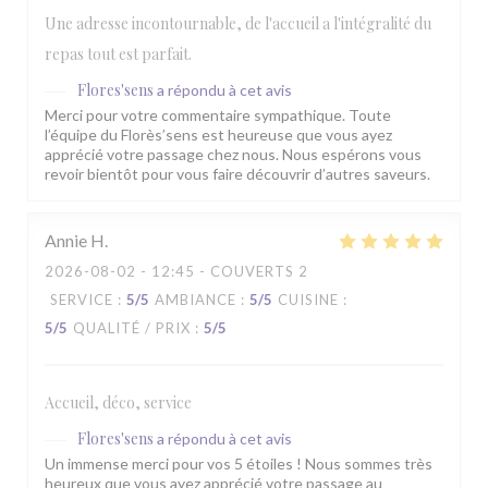
Une adresse incontournable, de l'accueil a l'intégralité du
repas tout est parfait.
Flores'sens
a répondu à cet avis
Merci pour votre commentaire sympathique. Toute
l’équipe du Florès’sens est heureuse que vous ayez
apprécié votre passage chez nous. Nous espérons vous
revoir bientôt pour vous faire découvrir d’autres saveurs.
Annie
H
2026-08-02
- 12:45 - COUVERTS 2
SERVICE
:
5
/5
AMBIANCE
:
5
/5
CUISINE
:
5
/5
QUALITÉ / PRIX
:
5
/5
Accueil, déco, service
Flores'sens
a répondu à cet avis
Un immense merci pour vos 5 étoiles ! Nous sommes très
heureux que vous ayez apprécié votre passage au