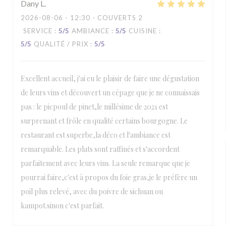
Dany
L
2026-08-06
- 12:30 - COUVERTS 2
SERVICE
:
5
/5
AMBIANCE
:
5
/5
CUISINE
:
5
/5
QUALITÉ / PRIX
:
5
/5
Excellent accueil, j'ai eu le plaisir de faire une dégustation
de leurs vins et découvert un cépage que je ne connaissais
pas : le picpoul de pinet,le millésime de 2021 est
surprenant et frôle en qualité certains bourgogne. Le
restaurant est superbe,la déco et l'ambiance est
remarquable. Les plats sont raffinés et s'accordent
parfaitement avec leurs vins. La seule remarque que je
pourrai faire,c'est à propos du foie gras,je le préfère un
poil plus relevé, avec du poivre de sichuan ou
kampot.sinon c'est parfait.