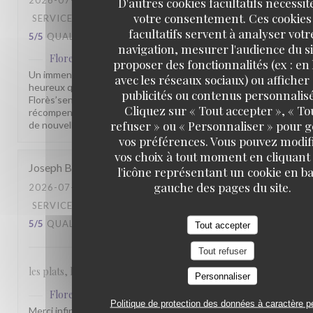
2026-07-31
- 19:30 - COUVERTS 6
D'autres cookies facultatifs nécessit
votre consentement. Ces cookies
SERVICE
:
5
/5
AMBIANCE
:
4
/5
CUISINE
:
facultatifs servent à analyser votr
5
/5
QUALITÉ / PRIX
:
5
/5
navigation, mesurer l'audience du si
Flores'sens
a répondu à cet avis
proposer des fonctionnalités (ex : en 
Un immense merci pour vos 5 étoiles ! Nous sommes très
avec les réseaux sociaux) ou afficher
heureux que vous ayez apprécié votre passage au
publicités ou contenus personnalisé
Florès’sens. Vos encouragements sont une belle
Cliquez sur « Tout accepter », « To
récompense pour toute notre équipe. À très bientôt pour
refuser » ou « Personnaliser » pour 
de nouvelles découvertes gustatives.
vos préférences. Vous pouvez modif
vos choix à tout moment en cliquant
Joseph
B
l'icône représentant un cookie en ba
gauche des pages du site.
2026-07-26
- 13:00 - COUVERTS 6
SERVICE
:
5
/5
AMBIANCE
:
4
/5
CUISINE
:
5
/5
QUALITÉ / PRIX
:
5
/5
Tout accepter
Tout refuser
les plats, le service, le prix des boissons tout est au top
Personnaliser
Flores'sens
a répondu à cet avis
Politique de protection des données à caractère p
Merci infiniment pour votre fidélité et votre confiance.