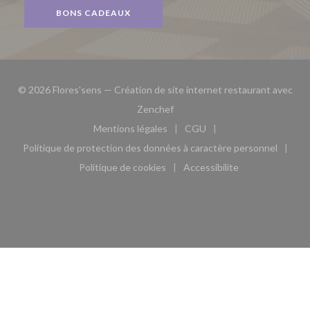
BONS CADEAUX
© 2026 Flores'sens — Création de site internet restaurant avec
((ouvre une nouvelle fenêtre))
Zenchef
Mentions légales
CGU
((ouvre une nouvelle fenêtre))
((ouvre une nouvelle fen
Politique de protection des données à caractère personnel
((ouvre une nouvelle fenêtre))
Politique de cookies
Accessibilite
((ouvre une nouvelle fenêtre))
((ouvre une nouvelle fe