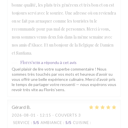
bonne qualité, les plats très généreux et très bon et on est
toujours servi avec le sourire. Une adresse où on reviendra
on se fait pas arnaquer comme les touristes tu le
recommande pour pas mal de personnes. Merci à vous,
nous sommes venus deux fois dans la même semaine avec
nos amis d’Alsace. Et un bonjour de la Belgique de Damien
et Santiana.
Flores'sens
a répondu à cet avis
Quel plaisir de lire votre superbe commentaire ! Nous
sommes très touchés par vos mots et heureux d’avoir su
vous offrir une belle expérience culinaire. Merci d’avoir pris
le temps de partager votre ressenti — nous espérons vous
revoir très vite au Florès’sens.
Gérard
B
2026-08-01
- 12:15 - COUVERTS 3
SERVICE
:
5
/5
AMBIANCE
:
5
/5
CUISINE
: