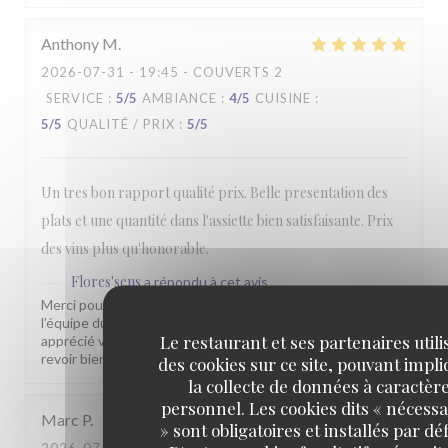
Anthony
M
2026-07-31
- 19:45 - COUVERTS 2
SERVICE
:
5
/5
AMBIANCE
:
4
/5
CUISINE
:
5
/5
QUALITÉ / PRIX
:
5
/5
Un tres bon rapport qualité prix. Belle presentation des
plats et une quantité dans l'assiette bien satisfaisante. Prix
des vins plus qu'honorable.
Flores'sens
a répondu à cet avis
Merci pour votre commentaire sympathique. Toute
l’équipe du Florès’sens est heureuse que vous ayez
Le restaurant et ses partenaires utili
apprécié votre passage chez nous. Nous espérons vous
revoir bientôt pour vous faire découvrir d’autres saveurs.
des cookies sur ce site, pouvant impl
la collecte de données à caractèr
personnel. Les cookies dits « nécessa
Marc
P
» sont obligatoires et installés par dé