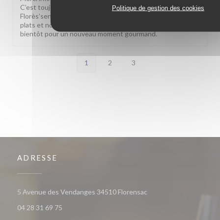
C’est toujours un immense plaisir de vous accueillir au
Politique de gestion des cookies
Florès’sens. Savoir que vous continuez à apprécier nos
plats et notre accueil nous touche profondément. À très
bientôt pour un nouveau moment gourmand.
1
2
3
ADRESSE
((ouvre une nouvelle fen
5 Avenue des Vendanges 34510 Florensac
04 28 31 69 75