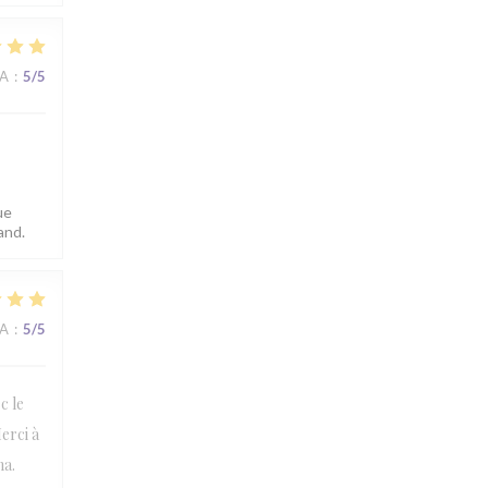
NA
:
5
/5
ue
and.
NA
:
5
/5
c le
erci à
na.