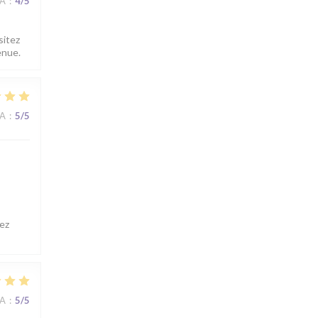
NA
:
4
/5
sitez
enue.
NA
:
5
/5
ez
NA
:
5
/5