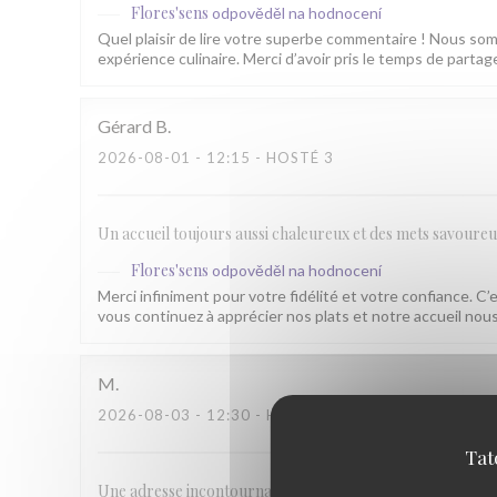
Flores'sens
odpověděl na hodnocení
Quel plaisir de lire votre superbe commentaire ! Nous som
expérience culinaire. Merci d’avoir pris le temps de parta
Gérard
B
2026-08-01
- 12:15 - HOSTÉ 3
Un accueil toujours aussi chaleureux et des mets savoure
Flores'sens
odpověděl na hodnocení
Merci infiniment pour votre fidélité et votre confiance. C’
vous continuez à apprécier nos plats et notre accueil n
M
2026-08-03
- 12:30 - HOSTÉ 2
Tat
Une adresse incontournable, de l'accueil a l'intégralité du 