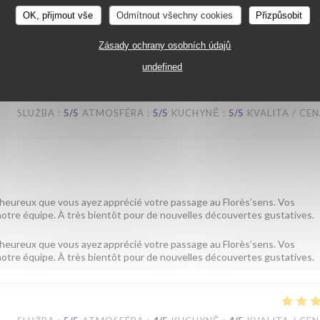
OK, přijmout vše
Odmítnout všechny cookies
Přizpůsobit
e du Florès’sens est heureuse que vous ayez apprécié votre passage ch
Zásady ochrany osobních údajů
écouvrir d’autres saveurs.
undefined
SLUŽBA
:
5
/5
ATMOSFÉRA
:
5
/5
KUCHYNĚ
:
5
/5
KVALITA / CE
heureux que vous ayez apprécié votre passage au Florès’sens. Vos
tre équipe. À très bientôt pour de nouvelles découvertes gustatives.
heureux que vous ayez apprécié votre passage au Florès’sens. Vos
tre équipe. À très bientôt pour de nouvelles découvertes gustatives.