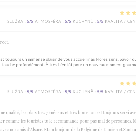
SLUŽBA
:
5
/5
ATMOSFÉRA
:
5
/5
KUCHYNĚ
:
5
/5
KVALITA / CE
rect.
est toujours un immense plaisir de vous accueillir au Florès’sens. Savoir q
ous touche profondément. À très bientôt pour un nouveau moment gourm
SLUŽBA
:
5
/5
ATMOSFÉRA
:
5
/5
KUCHYNĚ
:
5
/5
KVALITA / CE
e qualité, les plats très généreux et très bon et on est toujours servi ave
quer comme les touristes tu le recommande pour pas mal de personnes. M
vec nos amis d’Alsace. Et un bonjour de la Belgique de Damien et Santia