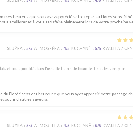
SLUŽBA
:
5
/5
ATMOSFÉRA
:
4
/5
KUCHYNĚ
:
4
/5
KVALITA / CE
sommes heureux que vous ayez apprécié votre repas au Florès’sens. N’hé
nous améliorer et à vous satisfaire pleinement lors de votre prochaine v
SLUŽBA
:
5
/5
ATMOSFÉRA
:
4
/5
KUCHYNĚ
:
5
/5
KVALITA / CE
s et une quantité dans l'assiette bien satisfaisante. Prix des vins plus
e du Florès’sens est heureuse que vous ayez apprécié votre passage ch
écouvrir d’autres saveurs.
SLUŽBA
:
5
/5
ATMOSFÉRA
:
4
/5
KUCHYNĚ
:
5
/5
KVALITA / CE