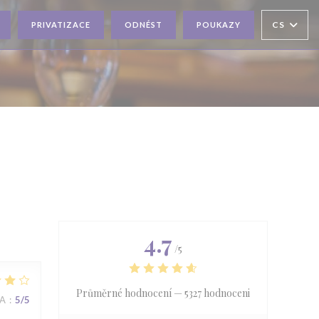
CS
PRIVATIZACE
ODNÉST
POUKAZY
4.7
/5
Průměrné hodnocení —
5327 hodnoceni
NA
:
5
/5