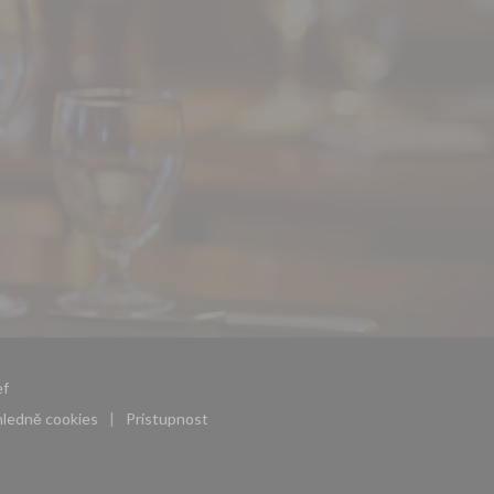
((otevře se v novém okně))
f
ohledně cookies
Pristupnost
((otevře se v novém okně))
((otevře se v novém okně))