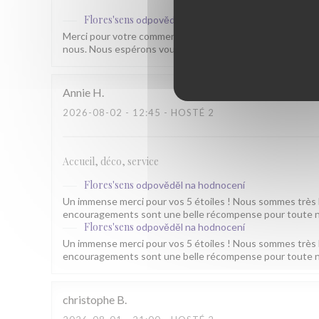
Flores'sens
odpověděl na hodnocení
Merci pour votre commentaire sympathique. Toute l’équip
nous. Nous espérons vous revoir bientôt pour vous faire d
Annie
H
2026-08-02
- 12:45 - HOSTÉ 2
Accueil, déco, service
Flores'sens
odpověděl na hodnocení
Un immense merci pour vos 5 étoiles ! Nous sommes très 
encouragements sont une belle récompense pour toute no
Flores'sens
odpověděl na hodnocení
Un immense merci pour vos 5 étoiles ! Nous sommes très 
encouragements sont une belle récompense pour toute no
christophe
B