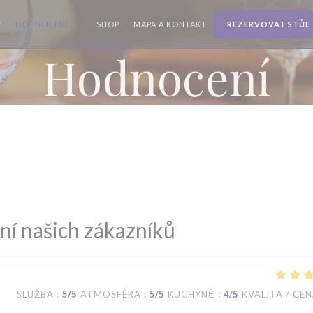
((OTEVŘE SE V NOVÉM OKNĚ))
HODNOCENÍ
SHOP
MAPA A KONTAKT
REZERVOVAT STŮL
((OTEVŘE SE V NOVÉM OKNĚ))
Hodnocení
í našich zákazníků
SLUŽBA
:
5
/5
ATMOSFÉRA
:
5
/5
KUCHYNĚ
:
4
/5
KVALITA / CE