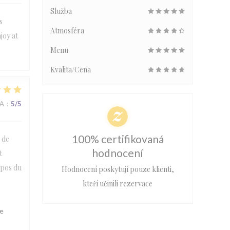
Služba
s
Atmosféra
joy at
Menu
Kvalita/Cena
NA
:
5
/5
100% certifikovaná
l de
hodnocení
t
opos du
Hodnocení poskytují pouze klienti,
kteří učinili rezervace
le