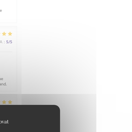
le
NA
:
5
/5
ue
and.
NA
:
5
/5
ovat