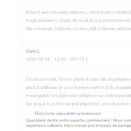
Relaxed and welcoming ambience, efficient and well timed
tough and sinewy. Usualy the steak here is perfect but not 
this restaurant. Delicious, creative, full of flavour and bea
Dany
L
2026-08-06
- 12:30 - HOSTÉ 2
Excellent accueil, j'ai eu le plaisir de faire une dégustatio
pinet,le millésime de 2021 est surprenant et frôle en qual
remarquable. Les plats sont raffinés et s'accordent parfai
foie gras,je le préfère un poil plus relevé, avec du poivre
Flores'sens
odpověděl na hodnocení
Quel plaisir de lire votre superbe commentaire ! Nous som
expérience culinaire. Merci d’avoir pris le temps de parta