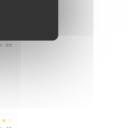
ez
NA
:
5
/5