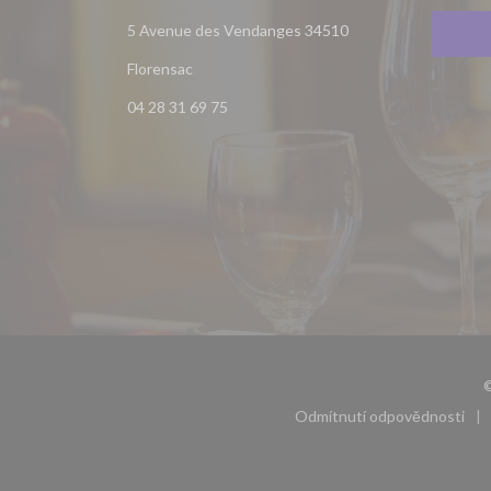
5 Avenue des Vendanges 34510
((otevře se v novém okně))
Florensac
04 28 31 69 75
©
Odmítnutí odpovědnosti
((otevře se v 