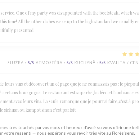
 service. One of my party was disappointed with the beefsteak, which wa
this time! All the other dishes were up to the high standard we usuallly en
utifully presented.
SLUŽBA
:
5
/5
ATMOSFÉRA
:
5
/5
KUCHYNĚ
:
5
/5
KVALITA / CE
n de leurs vins et découvert un cépage que je ne connaissais pas : le picpou
ité certains bourgogne. Le restaurant est superbe,la déco et l'ambiance es
tement avec leurs vins. La seule remarque que je pourrai faire,c'est à pr
 de sichuan ou kampot.sinon c'est parfait.
mes très touchés par vos mots et heureux d’avoir su vous offrir une bel
ger votre ressenti — nous espérons vous revoir très vite au Florès’sens.