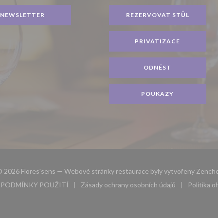
NEWSLETTER
REZERVOVAT STŮL
PRIVATIZACE
ODNÉST
POUKAZY
 2026 Flores'sens — Webové stránky restaurace byly vytvořeny
Zenche
PODMÍNKY POUŽITÍ
Zásady ochrany osobních údajů
Politika 
novém okně))
((otevře se v novém okně))
((otevře se v novém okně))