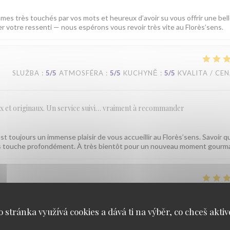
mes très touchés par vos mots et heureux d’avoir su vous offrir une bel
ger votre ressenti — nous espérons vous revoir très vite au Florès’sens.
SLUŽBA
:
5
/5
ATMOSFÉRA
:
5
/5
KUCHYNĚ
:
5
/5
KVALITA / CE
ux et originaux. Un service suivi… vraiment à recommander
est toujours un immense plaisir de vous accueillir au Florès’sens. Savoir q
ous touche profondément. À très bientôt pour un nouveau moment gourm
SLUŽBA
:
5
/5
ATMOSFÉRA
:
5
/5
KUCHYNĚ
:
5
/5
KVALITA / CE
o stránka využívá cookies a dává ti na výběr, co chceš aktiv
repas tout est parfait.