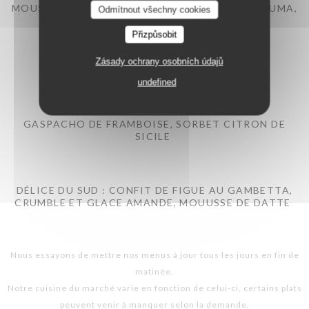
MOUSSE AU CHOCOLAT, CRUMBLE CACAO, ESPUMA,
Odmítnout všechny cookies
TUILE CROQUANTE
Přizpůsobit
Zásady ochrany osobních údajů
undefined
GASPACHO DE FRAMBOISE, SORBET CITRON DE
SICILE
DÉLICE DU SUD : CONFIT DE FIGUE AU GAMBETTA,
CRUMBLE ET GLACE AMANDE, MOUUSSE DE DATTE
Nous essayons de mettre nos menus à jour tous les jours en fin de
matinée.
Notre cuisine du marché varie en fonction de celui-ci, certains plats
peuvent venir à manquer selon la demande.