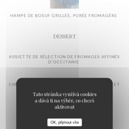
HAMPE DE BOEUF GRILLÉE, PURÉE FROMAGÈRE
DESSERT
ASSIETTE DE SÉLECTION DE FROMAGES AFFINÉS
D'OCCITANIE
CHÈVRE DE LA FERME DU MAS ROLLAND, MIEL ET
PIGNONS
Tato stránka využívá cookies
a dává ti na výběr, co chceš
aktivovat
OK, přijmout vše