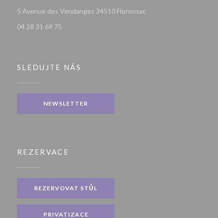
((otevře se v novém okn
5 Avenue des Vendanges 34510 Florensac
04 28 31 69 75
SLEDUJTE NÁS
NEWSLETTER
REZERVACE
REZERVOVAT STŮL
PRIVATIZACE