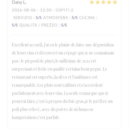
Dany
L
2026-08-06
- 12:30 - OSPITI 2
SERVIZIO
:
5
/5
ATMOSFERA
:
5
/5
CUCINA
:
5
/5
QUALITÀ / PREZZO
:
5
/5
Excellent accueil, j'ai eu le plaisir de faire une dégustation
de leurs vins et découvert un cépage que je ne connaissais
pas : le picpoul de pinet,le millésime de 2021 est
surprenant et frôle en qualité certains bourgogne. Le
restaurant est superbe,la déco et l'ambiance est
remarquable. Les plats sont raffinés et s'accordent
parfaitement avec leurs vins. La seule remarque que je
pourrai faire,c'est à propos du foie gras,je le préfère un
poil plus relevé, avec du poivre de sichuan ou
kampot.sinon c'est parfait.