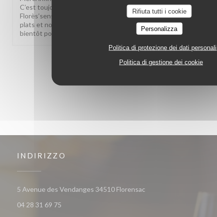
C’est toujours un immense plaisir de vous accueillir au
Rifiuta tutti i cookie
Florès’sens. Savoir que vous continuez à apprécier nos
plats et notre accueil nous touche profondément. À très
Personalizza
bientôt pour un nouveau moment gourmand.
Politica di protezione dei dati personali
1
2
3
Politica di gestione dei cookie
INDIRIZZO
((apre una nuova finestr
5 Avenue des Vendanges 34510 Florensac
04 28 31 69 75