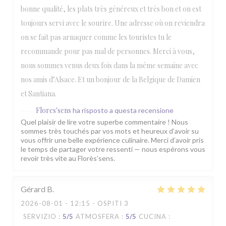
bonne qualité, les plats très généreux et très bon et on est
toujours servi avec le sourire. Une adresse où on reviendra
on se fait pas arnaquer comme les touristes tu le
recommande pour pas mal de personnes. Merci à vous,
nous sommes venus deux fois dans la même semaine avec
nos amis d’Alsace. Et un bonjour de la Belgique de Damien
et Santiana.
Flores'sens
ha risposto a questa recensione
Quel plaisir de lire votre superbe commentaire ! Nous
sommes très touchés par vos mots et heureux d’avoir su
vous offrir une belle expérience culinaire. Merci d’avoir pris
le temps de partager votre ressenti — nous espérons vous
revoir très vite au Florès’sens.
Gérard
B
2026-08-01
- 12:15 - OSPITI 3
SERVIZIO
:
5
/5
ATMOSFERA
:
5
/5
CUCINA
: