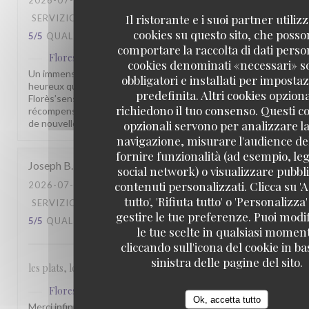
2026-07-31
- 19:30 - OSPITI 6
Il ristorante e i suoi partner utiliz
SERVIZIO
:
5
/5
ATMOSFERA
:
4
/5
CUCINA
:
cookies su questo sito, che poss
5
/5
QUALITÀ / PREZZO
:
5
/5
comportare la raccolta di dati person
Flores'sens
ha risposto a questa recensione
cookies denominati «necessari» s
Un immense merci pour vos 5 étoiles ! Nous sommes très
obbligatori e installati per imposta
heureux que vous ayez apprécié votre passage au
predefinita. Altri cookies opziona
Florès’sens. Vos encouragements sont une belle
richiedono il tuo consenso. Questi c
récompense pour toute notre équipe. À très bientôt pour
de nouvelles découvertes gustatives.
opzionali servono per analizzare la
navigazione, misurare l'audience del
fornire funzionalità (ad esempio, leg
Joseph
B
social network) o visualizzare pubbli
contenuti personalizzati. Clicca su 'A
2026-07-26
- 13:00 - OSPITI 6
tutto', 'Rifiuta tutto' o 'Personalizza
SERVIZIO
:
5
/5
ATMOSFERA
:
4
/5
CUCINA
:
gestire le tue preferenze. Puoi modi
5
/5
QUALITÀ / PREZZO
:
5
/5
le tue scelte in qualsiasi momen
cliccando sull'icona del cookie in ba
sinistra delle pagine del sito.
les plats, le service, le prix des boissons tout est au top
Flores'sens
ha risposto a questa recensione
Ok, accetta tutto
Merci infiniment pour votre fidélité et votre confiance.