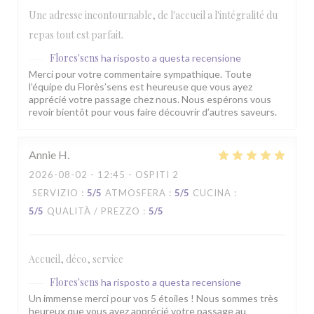
Une adresse incontournable, de l'accueil a l'intégralité du
repas tout est parfait.
Flores'sens
ha risposto a questa recensione
Merci pour votre commentaire sympathique. Toute
l’équipe du Florès’sens est heureuse que vous ayez
apprécié votre passage chez nous. Nous espérons vous
revoir bientôt pour vous faire découvrir d’autres saveurs.
Annie
H
2026-08-02
- 12:45 - OSPITI 2
SERVIZIO
:
5
/5
ATMOSFERA
:
5
/5
CUCINA
:
5
/5
QUALITÀ / PREZZO
:
5
/5
Accueil, déco, service
Flores'sens
ha risposto a questa recensione
Un immense merci pour vos 5 étoiles ! Nous sommes très
heureux que vous ayez apprécié votre passage au