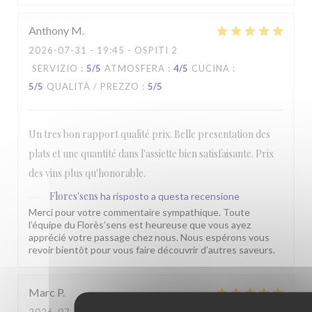
Anthony
M
2026-07-31
- 19:45 - OSPITI 2
SERVIZIO
:
5
/5
ATMOSFERA
:
4
/5
CUCINA
:
5
/5
QUALITÀ / PREZZO
:
5
/5
Un tres bon rapport qualité prix. Belle presentation des
plats et une quantité dans l'assiette bien satisfaisante. Prix
des vins plus qu'honorable.
Flores'sens
ha risposto a questa recensione
Merci pour votre commentaire sympathique. Toute
l’équipe du Florès’sens est heureuse que vous ayez
apprécié votre passage chez nous. Nous espérons vous
revoir bientôt pour vous faire découvrir d’autres saveurs.
Marc
P