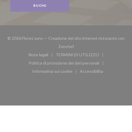
BUONI
© 2026 Flores'sens — Creazione del sito internet ristorante con
((apre una nuova finestra))
Zenchef
Note legali
TERMINI DI UTILIZZO
((apre una nuova finestra))
((apre una nuova finestra))
Politica di protezione dei dati personali
((apre una nuova finestra))
Informativa sui cookie
Accessibilita
((apre una nuova finestra))
((apre una nuova finest