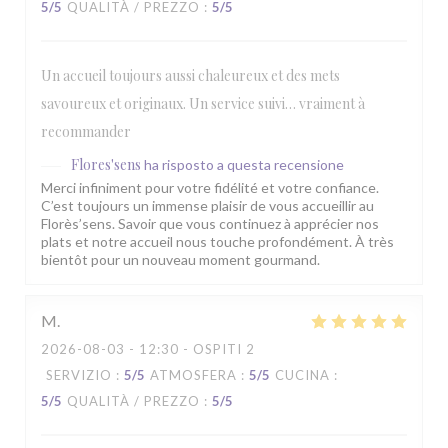
5
/5
QUALITÀ / PREZZO
:
5
/5
Un accueil toujours aussi chaleureux et des mets
savoureux et originaux. Un service suivi… vraiment à
recommander
Flores'sens
ha risposto a questa recensione
Merci infiniment pour votre fidélité et votre confiance.
C’est toujours un immense plaisir de vous accueillir au
Florès’sens. Savoir que vous continuez à apprécier nos
plats et notre accueil nous touche profondément. À très
bientôt pour un nouveau moment gourmand.
M
2026-08-03
- 12:30 - OSPITI 2
SERVIZIO
:
5
/5
ATMOSFERA
:
5
/5
CUCINA
:
5
/5
QUALITÀ / PREZZO
:
5
/5