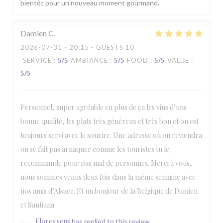
bientôt pour un nouveau moment gourmand.
Damien
C
2026-07-31
- 20:15 - GUESTS 10
SERVICE
:
5
/5
AMBIANCE
:
5
/5
FOOD
:
5
/5
VALUE
:
5
/5
Personnel, super agréable en plus de ça les vins d’une
bonne qualité, les plats très généreux et très bon et on est
toujours servi avec le sourire. Une adresse où on reviendra
on se fait pas arnaquer comme les touristes tu le
recommande pour pas mal de personnes. Merci à vous,
nous sommes venus deux fois dans la même semaine avec
nos amis d’Alsace. Et un bonjour de la Belgique de Damien
et Santiana.
Flores'sens
has replied to this review