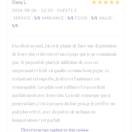
Dany
L
2026-08-06
- 12:30 - GUESTS 2
SERVICE
:
5
/5
AMBIANCE
:
5
/5
FOOD
:
5
/5
VALUE
:
5
/5
Excellent accueil, j'ai eu le plaisir de faire une dégustation
de leurs vins et découvert un cépage que je ne connaissais
pas : le picpoul de pinet,le millésime de 2021 est
surprenant et frôle en qualité certains bourgogne. Le
restaurant est superbe,la déco et l'ambiance est
remarquable. Les plats sont raffinés et s'accordent
parfaitement avec leurs vins. La seule remarque que je
pourrai faire,c'est à propos du foie gras,je le préfère un
poil plus relevé, avec du poivre de sichuan ou
kampot.sinon c'est parfait.
Flores'sens
has replied to this review