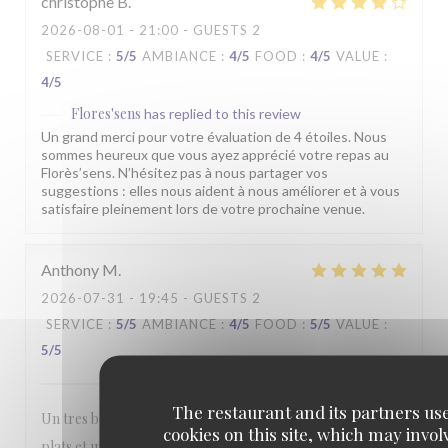
christophe
B
2026-08-01
- 21:00 - GUESTS 2
SERVICE
:
5
/5
AMBIANCE
:
4
/5
FOOD
:
4
/5
VALUE
:
4
/5
Flores'sens
has replied to this review
Un grand merci pour votre évaluation de 4 étoiles. Nous
sommes heureux que vous ayez apprécié votre repas au
Florès’sens. N’hésitez pas à nous partager vos
suggestions : elles nous aident à nous améliorer et à vous
satisfaire pleinement lors de votre prochaine venue.
Anthony
M
2026-07-31
- 19:45 - GUESTS 2
SERVICE
:
5
/5
AMBIANCE
:
4
/5
FOOD
:
5
/5
VALUE
:
5
/5
The restaurant and its partners us
Un tres bon rapport qualité prix. Belle presentation des
cookies on this site, which may invol
plats et une quantité dans l'assiette bien satisfaisante. Prix