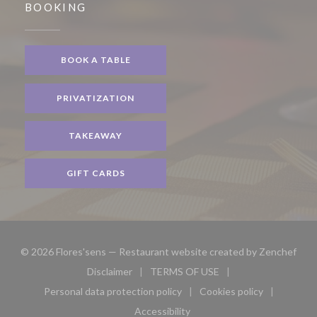
BOOKING
BOOK A TABLE
PRIVATIZATION
TAKEAWAY
GIFT CARDS
((op
© 2026 Flores'sens — Restaurant website created by
Zenchef
Disclaimer
TERMS OF USE
((opens in a new window))
((opens in a new window))
Personal data protection policy
Cookies policy
((opens in a new window))
((opens in a new 
Accessibility