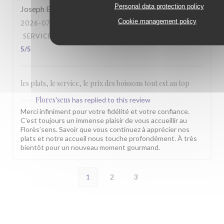
Personal data protection policy
Joseph
B
Cookie management policy
2026-07-26
- 13:00 - GUESTS 6
SERVICE
:
5
/5
AMBIANCE
:
4
/5
FOOD
:
5
/5
VALUE
:
5
/5
les plats, le service, le prix des boissons tout est au top
Flores'sens
has replied to this review
Merci infiniment pour votre fidélité et votre confiance.
C’est toujours un immense plaisir de vous accueillir au
Florès’sens. Savoir que vous continuez à apprécier nos
plats et notre accueil nous touche profondément. À très
bientôt pour un nouveau moment gourmand.
1
2
3