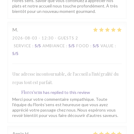
Florès’sens. Savoir que vous continuez à apprécier nos
plats et notre accueil nous touche profondément. À très
bientôt pour un nouveau moment gourmand.
M
2026-08-03
- 12:30 - GUESTS 2
SERVICE
:
5
/5
AMBIANCE
:
5
/5
FOOD
:
5
/5
VALUE
:
5
/5
Une adresse incontournable, de l'accueil a l'intégralité du
repas tout est parfait.
Flores'sens
has replied to this review
Merci pour votre commentaire sympathique. Toute
l’équipe du Florès’sens est heureuse que vous ayez
apprécié votre passage chez nous. Nous espérons vous
revoir bientôt pour vous faire découvrir d’autres saveurs.
Annie
H