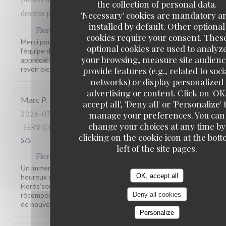
the collection of personal data.
des vins plus qu'honorable.
'Necessary' cookies are mandatory a
installed by default. Other optional
Flores'sens
has replied to this review
cookies require your consent. Thes
Merci pour votre commentaire sympathique. Toute
optional cookies are used to analyz
l’équipe du Florès’sens est heureuse que vous ayez
your browsing, measure site audienc
apprécié votre passage chez nous. Nous espérons vous
revoir bientôt pour vous faire découvrir d’autres saveurs.
provide features (e.g., related to soci
networks) or display personalized
advertising or content. Click on 'OK
Marc
P
accept all', 'Deny all' or 'Personalize' 
manage your preferences. You can
2026-07-31
- 19:30 - GUESTS 6
change your choices at any time by
SERVICE
:
5
/5
AMBIANCE
:
4
/5
FOOD
:
5
/5
VALUE
:
clicking on the cookie icon at the bot
5
/5
left of the site pages.
Flores'sens
has replied to this review
Un immense merci pour vos 5 étoiles ! Nous sommes très
OK, accept all
heureux que vous ayez apprécié votre passage au
Florès’sens. Vos encouragements sont une belle
Deny all cookies
récompense pour toute notre équipe. À très bientôt pour
de nouvelles découvertes gustatives.
Personalize