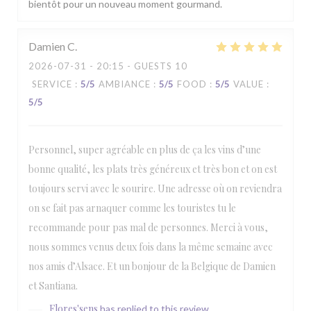
bientôt pour un nouveau moment gourmand.
Damien
C
2026-07-31
- 20:15 - GUESTS 10
SERVICE
:
5
/5
AMBIANCE
:
5
/5
FOOD
:
5
/5
VALUE
:
5
/5
Personnel, super agréable en plus de ça les vins d’une
bonne qualité, les plats très généreux et très bon et on est
toujours servi avec le sourire. Une adresse où on reviendra
on se fait pas arnaquer comme les touristes tu le
recommande pour pas mal de personnes. Merci à vous,
nous sommes venus deux fois dans la même semaine avec
nos amis d’Alsace. Et un bonjour de la Belgique de Damien
et Santiana.
Flores'sens
has replied to this review