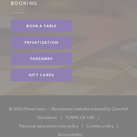
BOOKING
BOOK A TABLE
PRIVATIZATION
TAKEAWAY
GIFT CARDS
((op
© 2026 Flores'sens — Restaurant website created by
Zenchef
Disclaimer
TERMS OF USE
((opens in a new window))
((opens in a new window))
Personal data protection policy
Cookies policy
((opens in a new window))
((opens in a new 
Accessibility