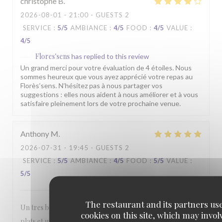
christophe
B
2026-08-01
- 21:00 - GUESTS 2
SERVICE
:
5
/5
AMBIANCE
:
4
/5
FOOD
:
4
/5
VALUE
:
4
/5
Flores'sens
has replied to this review
Un grand merci pour votre évaluation de 4 étoiles. Nous
sommes heureux que vous ayez apprécié votre repas au
Florès’sens. N’hésitez pas à nous partager vos
suggestions : elles nous aident à nous améliorer et à vous
satisfaire pleinement lors de votre prochaine venue.
Anthony
M
2026-07-31
- 19:45 - GUESTS 2
SERVICE
:
5
/5
AMBIANCE
:
4
/5
FOOD
:
5
/5
VALUE
:
5
/5
The restaurant and its partners us
Un tres bon rapport qualité prix. Belle presentation des
cookies on this site, which may invol
plats et une quantité dans l'assiette bien satisfaisante. Prix