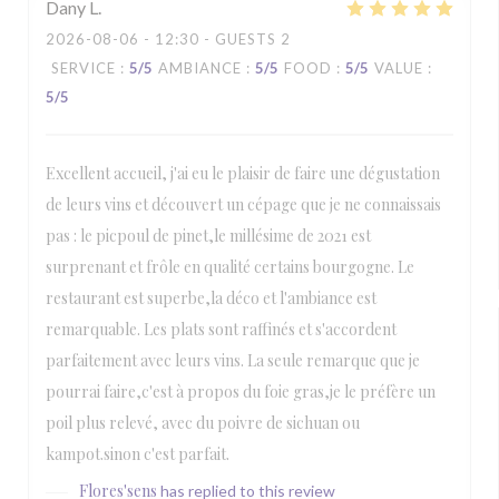
Dany
L
2026-08-06
- 12:30 - GUESTS 2
SERVICE
:
5
/5
AMBIANCE
:
5
/5
FOOD
:
5
/5
VALUE
:
5
/5
Excellent accueil, j'ai eu le plaisir de faire une dégustation
de leurs vins et découvert un cépage que je ne connaissais
pas : le picpoul de pinet,le millésime de 2021 est
surprenant et frôle en qualité certains bourgogne. Le
restaurant est superbe,la déco et l'ambiance est
remarquable. Les plats sont raffinés et s'accordent
parfaitement avec leurs vins. La seule remarque que je
pourrai faire,c'est à propos du foie gras,je le préfère un
poil plus relevé, avec du poivre de sichuan ou
kampot.sinon c'est parfait.
Flores'sens
has replied to this review