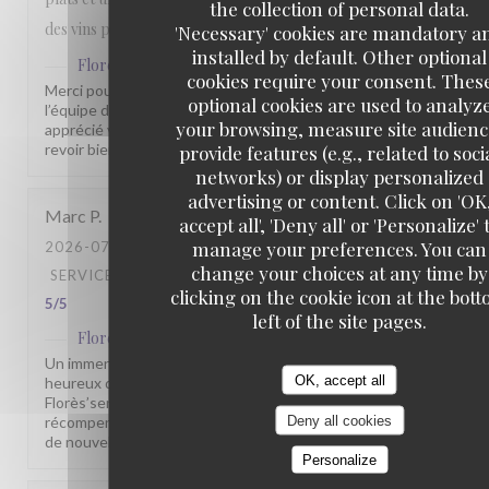
the collection of personal data.
des vins plus qu'honorable.
'Necessary' cookies are mandatory a
installed by default. Other optional
Flores'sens
has replied to this review
cookies require your consent. Thes
Merci pour votre commentaire sympathique. Toute
optional cookies are used to analyz
l’équipe du Florès’sens est heureuse que vous ayez
your browsing, measure site audienc
apprécié votre passage chez nous. Nous espérons vous
revoir bientôt pour vous faire découvrir d’autres saveurs.
provide features (e.g., related to soci
networks) or display personalized
advertising or content. Click on 'OK
Marc
P
accept all', 'Deny all' or 'Personalize' 
manage your preferences. You can
2026-07-31
- 19:30 - GUESTS 6
change your choices at any time by
SERVICE
:
5
/5
AMBIANCE
:
4
/5
FOOD
:
5
/5
VALUE
:
clicking on the cookie icon at the bot
5
/5
left of the site pages.
Flores'sens
has replied to this review
Un immense merci pour vos 5 étoiles ! Nous sommes très
OK, accept all
heureux que vous ayez apprécié votre passage au
Florès’sens. Vos encouragements sont une belle
Deny all cookies
récompense pour toute notre équipe. À très bientôt pour
de nouvelles découvertes gustatives.
Personalize