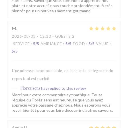
Florès’sens. Savoir que vous continuez à apprécier nos
plats et notre accueil nous touche profondément. À très
bientôt pour un nouveau moment gourmand.
M
2026-08-03
- 12:30 - GUESTS 2
SERVICE
:
5
/5
AMBIANCE
:
5
/5
FOOD
:
5
/5
VALUE
:
5
/5
Une adresse incontournable, de l'accueil a l'intégralité du
repas tout est parfait.
Flores'sens
has replied to this review
Merci pour votre commentaire sympathique. Toute
l’équipe du Florès’sens est heureuse que vous ayez
apprécié votre passage chez nous. Nous espérons vous
revoir bientôt pour vous faire découvrir d’autres saveurs.
Annie
H