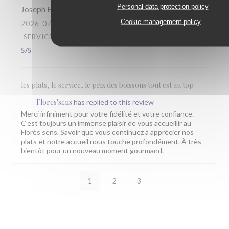
Personal data protection policy
Joseph
B
Cookie management policy
2026-07-26
- 13:00 - GUESTS 6
SERVICE
:
5
/5
AMBIANCE
:
4
/5
FOOD
:
5
/5
VALUE
:
5
/5
les plats, le service, le prix des boissons tout est au top
Flores'sens
has replied to this review
Merci infiniment pour votre fidélité et votre confiance.
C’est toujours un immense plaisir de vous accueillir au
Florès’sens. Savoir que vous continuez à apprécier nos
plats et notre accueil nous touche profondément. À très
bientôt pour un nouveau moment gourmand.
1
2
3