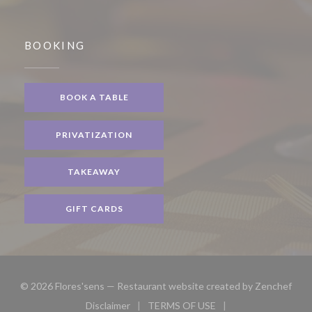
BOOKING
BOOK A TABLE
PRIVATIZATION
TAKEAWAY
GIFT CARDS
((op
© 2026 Flores'sens — Restaurant website created by
Zenchef
Disclaimer
TERMS OF USE