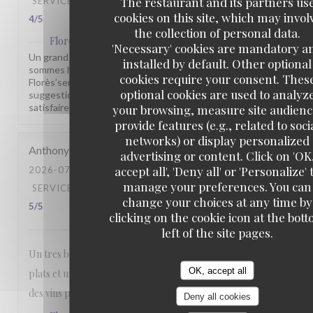
The restaurant and its partners us
SERVICE
:
5
/5
AMBIANCE
:
4
/5
FOOD
:
4
/5
VALUE
:
cookies on this site, which may invol
4
/5
the collection of personal data.
Flores'sens
has replied to this review
'Necessary' cookies are mandatory a
Un grand merci pour votre évaluation de 4 étoiles. Nous
installed by default. Other optional
sommes heureux que vous ayez apprécié votre repas au
cookies require your consent. Thes
Florès’sens. N’hésitez pas à nous partager vos
optional cookies are used to analyz
suggestions : elles nous aident à nous améliorer et à vous
satisfaire pleinement lors de votre prochaine venue.
your browsing, measure site audienc
provide features (e.g., related to soci
networks) or display personalized
Anthony
M
advertising or content. Click on 'OK
accept all', 'Deny all' or 'Personalize' 
2026-07-31
- 19:45 - GUESTS 2
manage your preferences. You can
SERVICE
:
5
/5
AMBIANCE
:
4
/5
FOOD
:
5
/5
VALUE
:
change your choices at any time by
5
/5
clicking on the cookie icon at the bot
left of the site pages.
Un tres bon rapport qualité prix. Belle presentation des
OK, accept all
plats et une quantité dans l'assiette bien satisfaisante. Prix
des vins plus qu'honorable.
Deny all cookies