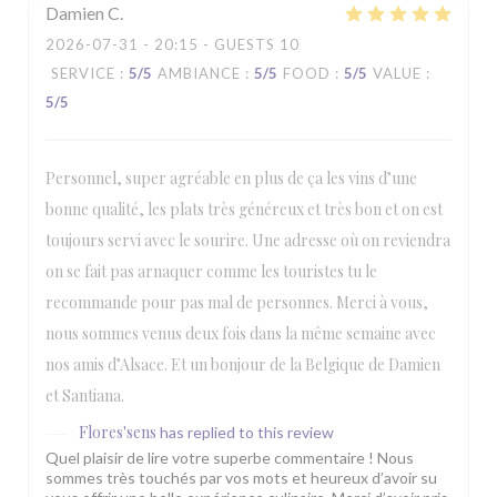
Damien
C
2026-07-31
- 20:15 - GUESTS 10
SERVICE
:
5
/5
AMBIANCE
:
5
/5
FOOD
:
5
/5
VALUE
:
5
/5
Personnel, super agréable en plus de ça les vins d’une
bonne qualité, les plats très généreux et très bon et on est
toujours servi avec le sourire. Une adresse où on reviendra
on se fait pas arnaquer comme les touristes tu le
recommande pour pas mal de personnes. Merci à vous,
nous sommes venus deux fois dans la même semaine avec
nos amis d’Alsace. Et un bonjour de la Belgique de Damien
et Santiana.
Flores'sens
has replied to this review
Quel plaisir de lire votre superbe commentaire ! Nous
sommes très touchés par vos mots et heureux d’avoir su