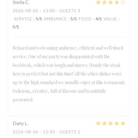
Stella
C
2026-08-05
- 13:00 - GUESTS 3
SERVICE
:
5
/5
AMBIANCE
:
5
/5
FOOD
:
4
/5
VALUE
:
5
/5
Relaxed and welcoming ambience, efficient and well timed
service. One of my party was disappointed with the
beefsteak, which was tough and sinewy. Usualy the steak
here is perfect but not this time! All the other dishes were
up to the high standard we usuallly enjoy at this restaurant.
Delicious, creative, full of flavour and beautifully
presented.
Dany
L
2026-08-06
- 12:30 - GUESTS 2