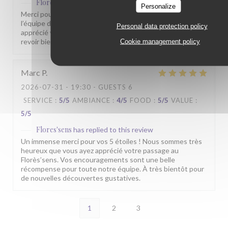
Flores'sens
has replied to this review
Personalize
Merci pour votre commentaire sympathique. Toute
l’équipe du Florès’sens est heureuse que vous ayez
Personal data protection policy
apprécié votre passage chez nous. Nous espérons vous
revoir bientôt pour vous faire découvrir d’autres saveurs.
Cookie management policy
Marc
P
2026-07-31
- 19:30 - GUESTS 6
SERVICE
:
5
/5
AMBIANCE
:
4
/5
FOOD
:
5
/5
VALUE
:
5
/5
Flores'sens
has replied to this review
Un immense merci pour vos 5 étoiles ! Nous sommes très
heureux que vous ayez apprécié votre passage au
Florès’sens. Vos encouragements sont une belle
récompense pour toute notre équipe. À très bientôt pour
de nouvelles découvertes gustatives.
1
2
3