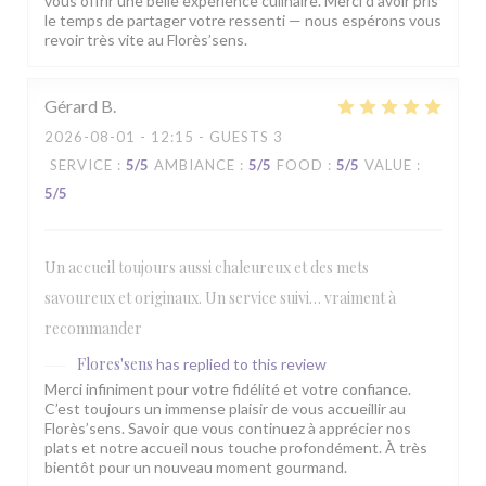
vous offrir une belle expérience culinaire. Merci d’avoir pris
le temps de partager votre ressenti — nous espérons vous
revoir très vite au Florès’sens.
Gérard
B
2026-08-01
- 12:15 - GUESTS 3
SERVICE
:
5
/5
AMBIANCE
:
5
/5
FOOD
:
5
/5
VALUE
:
5
/5
Un accueil toujours aussi chaleureux et des mets
savoureux et originaux. Un service suivi… vraiment à
recommander
Flores'sens
has replied to this review
Merci infiniment pour votre fidélité et votre confiance.
C’est toujours un immense plaisir de vous accueillir au
Florès’sens. Savoir que vous continuez à apprécier nos
plats et notre accueil nous touche profondément. À très
bientôt pour un nouveau moment gourmand.