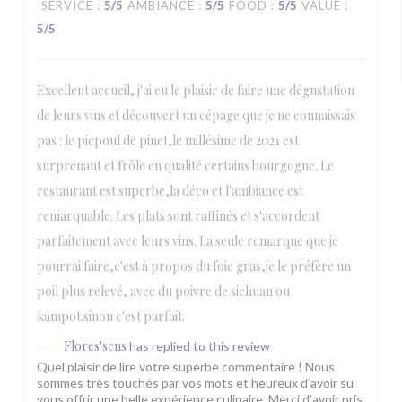
SERVICE
:
5
/5
AMBIANCE
:
5
/5
FOOD
:
5
/5
VALUE
:
5
/5
Excellent accueil, j'ai eu le plaisir de faire une dégustation
de leurs vins et découvert un cépage que je ne connaissais
pas : le picpoul de pinet,le millésime de 2021 est
surprenant et frôle en qualité certains bourgogne. Le
restaurant est superbe,la déco et l'ambiance est
remarquable. Les plats sont raffinés et s'accordent
parfaitement avec leurs vins. La seule remarque que je
pourrai faire,c'est à propos du foie gras,je le préfère un
poil plus relevé, avec du poivre de sichuan ou
kampot.sinon c'est parfait.
Flores'sens
has replied to this review
Quel plaisir de lire votre superbe commentaire ! Nous
sommes très touchés par vos mots et heureux d’avoir su
vous offrir une belle expérience culinaire. Merci d’avoir pris