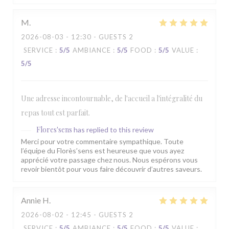
M
2026-08-03
- 12:30 - GUESTS 2
SERVICE
:
5
/5
AMBIANCE
:
5
/5
FOOD
:
5
/5
VALUE
:
5
/5
Une adresse incontournable, de l'accueil a l'intégralité du
repas tout est parfait.
Flores'sens
has replied to this review
Merci pour votre commentaire sympathique. Toute
l’équipe du Florès’sens est heureuse que vous ayez
apprécié votre passage chez nous. Nous espérons vous
revoir bientôt pour vous faire découvrir d’autres saveurs.
Annie
H
2026-08-02
- 12:45 - GUESTS 2
SERVICE
:
5
/5
AMBIANCE
:
5
/5
FOOD
:
5
/5
VALUE
: