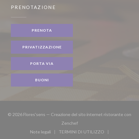
PRENOTAZIONE
PRENOTA
PRIVATIZZAZIONE
PORTA VIA
BUONI
© 2026 Flores'sens — Creazione del sito internet ristorante con
((apre una nuova finestra))
Zenchef
Note legali
TERMINI DI UTILIZZO
((apre una nuova finestra))
((apre una nuova finestra))