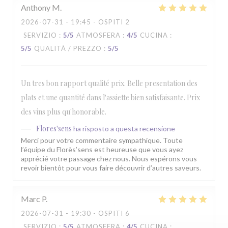
Anthony
M
2026-07-31
- 19:45 - OSPITI 2
SERVIZIO
:
5
/5
ATMOSFERA
:
4
/5
CUCINA
:
5
/5
QUALITÀ / PREZZO
:
5
/5
Un tres bon rapport qualité prix. Belle presentation des
plats et une quantité dans l'assiette bien satisfaisante. Prix
des vins plus qu'honorable.
Flores'sens
ha risposto a questa recensione
Merci pour votre commentaire sympathique. Toute
l’équipe du Florès’sens est heureuse que vous ayez
apprécié votre passage chez nous. Nous espérons vous
revoir bientôt pour vous faire découvrir d’autres saveurs.
Marc
P
2026-07-31
- 19:30 - OSPITI 6
SERVIZIO
:
5
/5
ATMOSFERA
:
4
/5
CUCINA
: