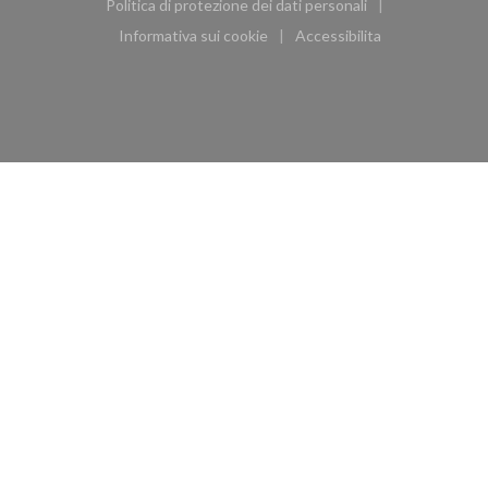
Politica di protezione dei dati personali
((apre una nuova finestra))
Informativa sui cookie
Accessibilita
((apre una nuova finestra))
((apre una nuova finest