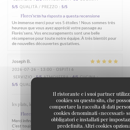
5
/5
QUALITÀ / PREZZO
:
5
/5
Flores'sens
ha risposto a questa recensione
Un immense merci pour vos 5 étoiles ! Nous sommes très
heureux que vous ayez apprécié votre passage au
Florès’sens. Vos encouragements sont une belle
récompense pour toute notre équipe. À très bientôt pour
de nouvelles découvertes gustatives.
Joseph
B
2026-07-26
- 13:00 - OSPITI 6
SERVIZIO
:
5
/5
ATMOSFERA
:
4
/5
CUCINA
:
5
/5
QUALITÀ / PREZZO
:
5
/5
Il ristorante e i suoi partner utiliz
cookies su questo sito, che poss
les plats, le service, le prix des boissons tout est au top
comportare la raccolta di dati person
cookies denominati «necessari» s
Flores'sens
ha risposto a questa recensione
obbligatori e installati per imposta
Merci infiniment pour votre fidélité et votre confiance.
predefinita. Altri cookies opziona
C’est toujours un immense plaisir de vous accueillir au