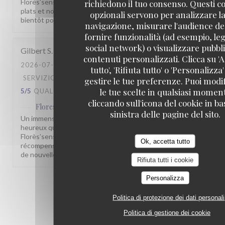
Florès’sens. Savoir que vous continuez à apprécier nos
richiedono il tuo consenso. Questi c
plats et notre accueil nous touche profondément. À très
opzionali servono per analizzare la
bientôt pour un nouveau moment gourmand.
navigazione, misurare l'audience del
fornire funzionalità (ad esempio, leg
social network) o visualizzare pubbli
Gilbert
S
contenuti personalizzati. Clicca su 'A
2026-07-27
- 12:45 - OSPITI 2
tutto', 'Rifiuta tutto' o 'Personalizza
SERVIZIO
:
5
/5
ATMOSFERA
:
4
/5
CUCINA
:
gestire le tue preferenze. Puoi modi
le tue scelte in qualsiasi momen
5
/5
QUALITÀ / PREZZO
:
5
/5
cliccando sull'icona del cookie in ba
Flores'sens
ha risposto a questa recensione
sinistra delle pagine del sito.
Un immense merci pour vos 5 étoiles ! Nous sommes très
heureux que vous ayez apprécié votre passage au
Florès’sens. Vos encouragements sont une belle
Ok, accetta tutto
récompense pour toute notre équipe. À très bientôt pour
de nouvelles découvertes gustatives.
Rifiuta tutti i cookie
Personalizza
1
2
3
Politica di protezione dei dati personali
Politica di gestione dei cookie