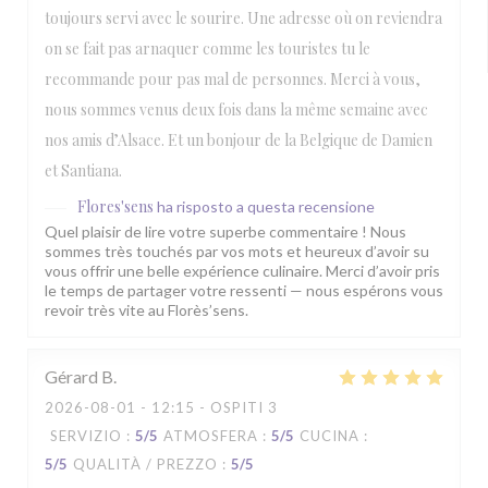
toujours servi avec le sourire. Une adresse où on reviendra
on se fait pas arnaquer comme les touristes tu le
recommande pour pas mal de personnes. Merci à vous,
nous sommes venus deux fois dans la même semaine avec
nos amis d’Alsace. Et un bonjour de la Belgique de Damien
et Santiana.
Flores'sens
ha risposto a questa recensione
Quel plaisir de lire votre superbe commentaire ! Nous
sommes très touchés par vos mots et heureux d’avoir su
vous offrir une belle expérience culinaire. Merci d’avoir pris
le temps de partager votre ressenti — nous espérons vous
revoir très vite au Florès’sens.
Gérard
B
2026-08-01
- 12:15 - OSPITI 3
SERVIZIO
:
5
/5
ATMOSFERA
:
5
/5
CUCINA
:
5
/5
QUALITÀ / PREZZO
:
5
/5