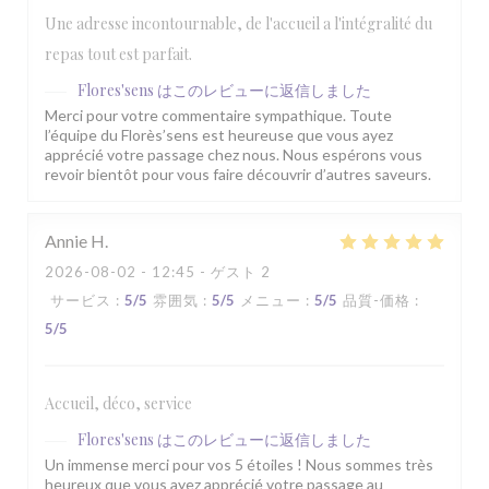
Une adresse incontournable, de l'accueil a l'intégralité du
repas tout est parfait.
Flores'sens
はこのレビューに返信しました
Merci pour votre commentaire sympathique. Toute
l’équipe du Florès’sens est heureuse que vous ayez
apprécié votre passage chez nous. Nous espérons vous
revoir bientôt pour vous faire découvrir d’autres saveurs.
Annie
H
2026-08-02
- 12:45 - ゲスト 2
サービス
:
5
/5
雰囲気
:
5
/5
メニュー
:
5
/5
品質-価格
:
5
/5
Accueil, déco, service
Flores'sens
はこのレビューに返信しました
Un immense merci pour vos 5 étoiles ! Nous sommes très
heureux que vous ayez apprécié votre passage au