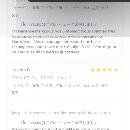
2026-07-31
- 19:30 - ゲスト 6
サービス
:
5
/5
雰囲気
:
4
/5
メニュー
:
5
/5
品質-価格
:
5
/5
Flores'sens
はこのレビューに返信しました
Un immense merci pour vos 5 étoiles ! Nous sommes très
heureux que vous ayez apprécié votre passage au
Florès’sens. Vos encouragements sont une belle
récompense pour toute notre équipe. À très bientôt pour
de nouvelles découvertes gustatives.
Joseph
B
2026-07-26
- 13:00 - ゲスト 6
サービス
:
5
/5
雰囲気
:
4
/5
メニュー
:
5
/5
品質-価格
:
5
/5
les plats, le service, le prix des boissons tout est au top
Flores'sens
はこのレビューに返信しました
Merci infiniment pour votre fidélité et votre confiance.