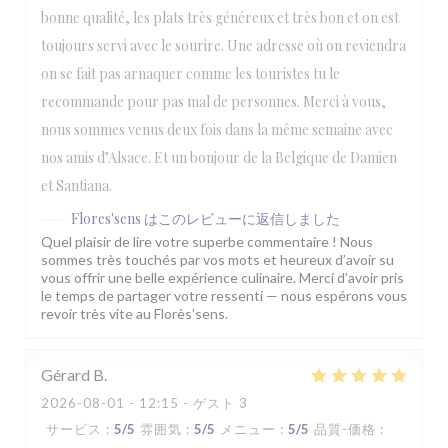
bonne qualité, les plats très généreux et très bon et on est
toujours servi avec le sourire. Une adresse où on reviendra
on se fait pas arnaquer comme les touristes tu le
recommande pour pas mal de personnes. Merci à vous,
nous sommes venus deux fois dans la même semaine avec
nos amis d’Alsace. Et un bonjour de la Belgique de Damien
et Santiana.
Flores'sens
はこのレビューに返信しました
Quel plaisir de lire votre superbe commentaire ! Nous
sommes très touchés par vos mots et heureux d’avoir su
vous offrir une belle expérience culinaire. Merci d’avoir pris
le temps de partager votre ressenti — nous espérons vous
revoir très vite au Florès’sens.
Gérard
B
2026-08-01
- 12:15 - ゲスト 3
サービス
:
5
/5
雰囲気
:
5
/5
メニュー
:
5
/5
品質-価格
: