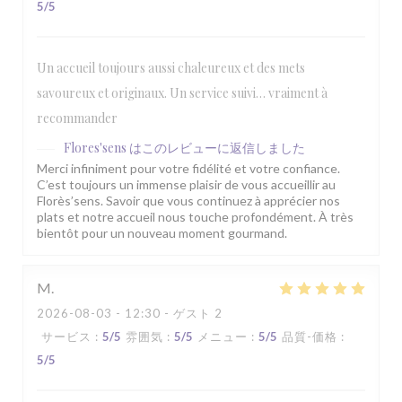
5
/5
Un accueil toujours aussi chaleureux et des mets
savoureux et originaux. Un service suivi… vraiment à
recommander
Flores'sens
はこのレビューに返信しました
Merci infiniment pour votre fidélité et votre confiance.
C’est toujours un immense plaisir de vous accueillir au
Florès’sens. Savoir que vous continuez à apprécier nos
plats et notre accueil nous touche profondément. À très
bientôt pour un nouveau moment gourmand.
M
2026-08-03
- 12:30 - ゲスト 2
サービス
:
5
/5
雰囲気
:
5
/5
メニュー
:
5
/5
品質-価格
:
5
/5