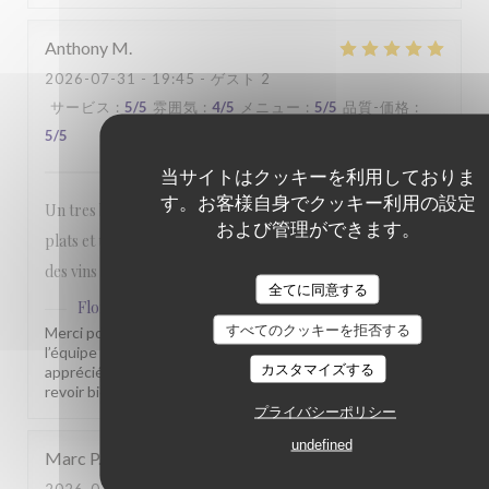
Anthony
M
2026-07-31
- 19:45 - ゲスト 2
サービス
:
5
/5
雰囲気
:
4
/5
メニュー
:
5
/5
品質-価格
:
5
/5
当サイトはクッキーを利用しておりま
す。お客様自身でクッキー利用の設定
Un tres bon rapport qualité prix. Belle presentation des
および管理ができます。
plats et une quantité dans l'assiette bien satisfaisante. Prix
des vins plus qu'honorable.
全てに同意する
Flores'sens
はこのレビューに返信しました
すべてのクッキーを拒否する
Merci pour votre commentaire sympathique. Toute
l’équipe du Florès’sens est heureuse que vous ayez
カスタマイズする
apprécié votre passage chez nous. Nous espérons vous
revoir bientôt pour vous faire découvrir d’autres saveurs.
プライバシーポリシー
undefined
Marc
P