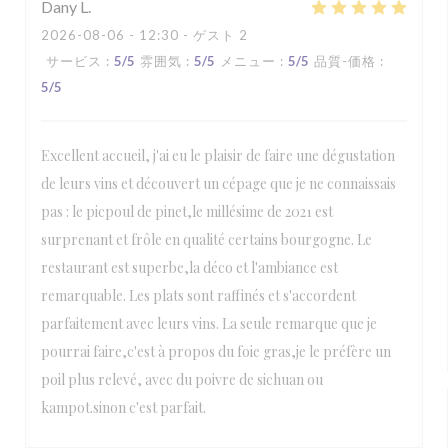
Dany
L
2026-08-06
- 12:30 - ゲスト 2
サービス
:
5
/5
雰囲気
:
5
/5
メニュー
:
5
/5
品質-価格
:
5
/5
Excellent accueil, j'ai eu le plaisir de faire une dégustation
de leurs vins et découvert un cépage que je ne connaissais
pas : le picpoul de pinet,le millésime de 2021 est
surprenant et frôle en qualité certains bourgogne. Le
restaurant est superbe,la déco et l'ambiance est
remarquable. Les plats sont raffinés et s'accordent
parfaitement avec leurs vins. La seule remarque que je
pourrai faire,c'est à propos du foie gras,je le préfère un
poil plus relevé, avec du poivre de sichuan ou
kampot.sinon c'est parfait.