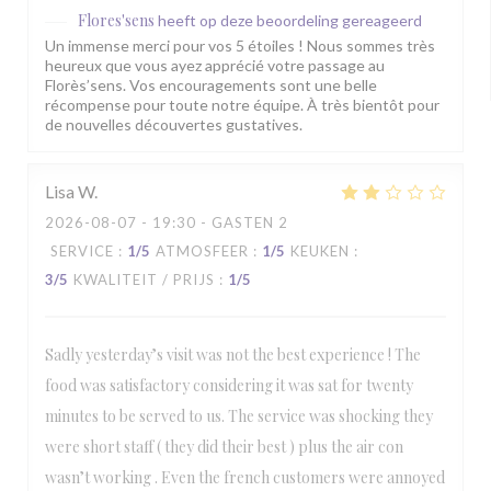
Flores'sens
heeft op deze beoordeling gereageerd
Un immense merci pour vos 5 étoiles ! Nous sommes très
heureux que vous ayez apprécié votre passage au
Florès’sens. Vos encouragements sont une belle
récompense pour toute notre équipe. À très bientôt pour
de nouvelles découvertes gustatives.
Lisa
W
2026-08-07
- 19:30 - GASTEN 2
SERVICE
:
1
/5
ATMOSFEER
:
1
/5
KEUKEN
:
3
/5
KWALITEIT / PRIJS
:
1
/5
Sadly yesterday’s visit was not the best experience ! The
food was satisfactory considering it was sat for twenty
minutes to be served to us. The service was shocking they
were short staff ( they did their best ) plus the air con
wasn’t working . Even the french customers were annoyed