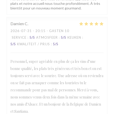
plats et notre accueil nous touche profondément. À très
bientôt pour un nouveau moment gourmand.
Damien
C
2026-07-31
- 20:15 - GASTEN 10
SERVICE
:
5
/5
ATMOSFEER
:
5
/5
KEUKEN
:
5
/5
KWALITEIT / PRIJS
:
5
/5
Personnel, super agréable en plus de ça les vins d’une
bonne qualité, les plats très généreux et très bon et on est
toujours servi avec le sourire. Une adresse où on reviendra
on se fait pas arnaquer comme les touristes tu le
recommande pour pas mal de personnes. Merci à vous,
nous sommes venus deux fois dans la même semaine avec
nos amis d’Alsace. Et un bonjour de la Belgique de Damien
et Santiana.