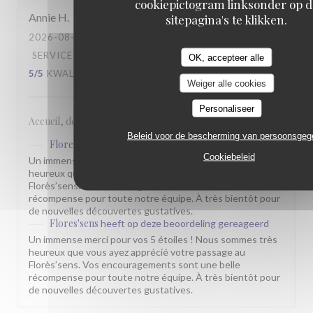
cookiepictogram linksonder op d
Annie
H
sitepagina's te klikken.
2026-08-02
- 12:45 - GASTEN 2
SERVICE
:
5
/5
ATMOSFEER
:
5
/5
KEUKEN
:
OK, accepteer alle
5
/5
KWALITEIT / PRIJS
:
5
/5
Weiger alle cookies
Personaliseer
Accueil, déco, service
Beleid voor de bescherming van persoonsge
Flores'sens
heeft op deze beoordeling gereageerd
Cookiebeleid
Un immense merci pour vos 5 étoiles ! Nous sommes très
heureux que vous ayez apprécié votre passage au
Florès’sens. Vos encouragements sont une belle
récompense pour toute notre équipe. À très bientôt pour
de nouvelles découvertes gustatives.
Flores'sens
heeft op deze beoordeling gereageerd
Un immense merci pour vos 5 étoiles ! Nous sommes très
heureux que vous ayez apprécié votre passage au
Florès’sens. Vos encouragements sont une belle
récompense pour toute notre équipe. À très bientôt pour
de nouvelles découvertes gustatives.