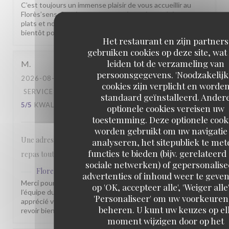
C’est toujours un immense plaisir de vous accueillir au
Florès’sens. Savoir que vous continuez à apprécier nos
plats et notre accueil nous touche profondément. À très
bientôt pour un nouveau moment gourmand.
Het restaurant en zijn partners
gebruiken cookies op deze site, wat
leiden tot de verzameling van
M
persoonsgegevens. 'Noodzakelijk
2026-08-03
- 12:30 - GASTEN 2
cookies zijn verplicht en worde
SERVICE
:
5
/5
ATMOSFEER
:
5
/5
KEUKEN
:
standaard geïnstalleerd. Ander
5
/5
KWALITEIT / PRIJS
:
5
/5
optionele cookies vereisen uw
toestemming. Deze optionele cook
worden gebruikt om uw navigatie 
Une adresse incontournable, de l'accueil a l'intégralité du
analyseren, het sitepubliek te met
functies te bieden (bijv. gerelateerd
repas tout est parfait.
sociale netwerken) of gepersonalis
Flores'sens
heeft op deze beoordeling gereageerd
advertenties of inhoud weer te geven
Merci pour votre commentaire sympathique. Toute
op 'OK, accepteer alle', 'Weiger alle'
l’équipe du Florès’sens est heureuse que vous ayez
'Personaliseer' om uw voorkeuren
apprécié votre passage chez nous. Nous espérons vous
beheren. U kunt uw keuzes op el
revoir bientôt pour vous faire découvrir d’autres saveurs.
moment wijzigen door op het