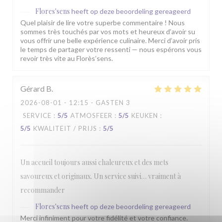
Flores'sens
heeft op deze beoordeling gereageerd
Quel plaisir de lire votre superbe commentaire ! Nous
sommes très touchés par vos mots et heureux d’avoir su
vous offrir une belle expérience culinaire. Merci d’avoir pris
le temps de partager votre ressenti — nous espérons vous
revoir très vite au Florès’sens.
Gérard
B
2026-08-01
- 12:15 - GASTEN 3
SERVICE
:
5
/5
ATMOSFEER
:
5
/5
KEUKEN
:
5
/5
KWALITEIT / PRIJS
:
5
/5
Un accueil toujours aussi chaleureux et des mets
savoureux et originaux. Un service suivi… vraiment à
recommander
Flores'sens
heeft op deze beoordeling gereageerd
Merci infiniment pour votre fidélité et votre confiance.