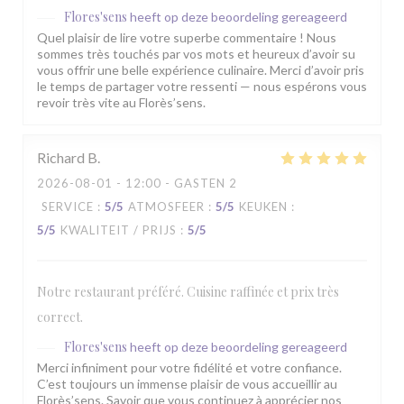
Flores'sens
heeft op deze beoordeling gereageerd
Quel plaisir de lire votre superbe commentaire ! Nous
sommes très touchés par vos mots et heureux d’avoir su
vous offrir une belle expérience culinaire. Merci d’avoir pris
le temps de partager votre ressenti — nous espérons vous
revoir très vite au Florès’sens.
Richard
B
2026-08-01
- 12:00 - GASTEN 2
SERVICE
:
5
/5
ATMOSFEER
:
5
/5
KEUKEN
:
5
/5
KWALITEIT / PRIJS
:
5
/5
Notre restaurant préféré. Cuisine raffinée et prix très
correct.
Flores'sens
heeft op deze beoordeling gereageerd
Merci infiniment pour votre fidélité et votre confiance.
C’est toujours un immense plaisir de vous accueillir au
Florès’sens. Savoir que vous continuez à apprécier nos