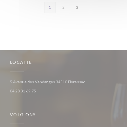
1
2
3
LOCATIE
((opent in een nieuw ve
5 Avenue des Vendanges 34510 Florensac
04 28 31 69 75
VOLG ONS