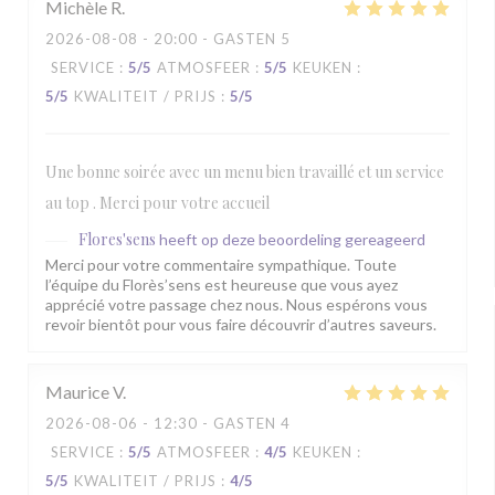
Michèle
R
2026-08-08
- 20:00 - GASTEN 5
SERVICE
:
5
/5
ATMOSFEER
:
5
/5
KEUKEN
:
5
/5
KWALITEIT / PRIJS
:
5
/5
Une bonne soirée avec un menu bien travaillé et un service
au top . Merci pour votre accueil
Flores'sens
heeft op deze beoordeling gereageerd
Merci pour votre commentaire sympathique. Toute
l’équipe du Florès’sens est heureuse que vous ayez
apprécié votre passage chez nous. Nous espérons vous
revoir bientôt pour vous faire découvrir d’autres saveurs.
Maurice
V
2026-08-06
- 12:30 - GASTEN 4
SERVICE
:
5
/5
ATMOSFEER
:
4
/5
KEUKEN
:
5
/5
KWALITEIT / PRIJS
:
4
/5