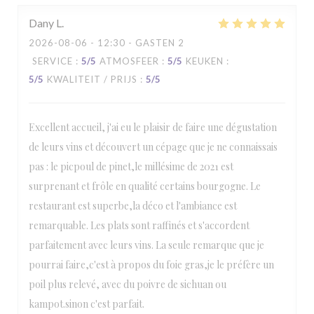
Dany
L
2026-08-06
- 12:30 - GASTEN 2
SERVICE
:
5
/5
ATMOSFEER
:
5
/5
KEUKEN
:
5
/5
KWALITEIT / PRIJS
:
5
/5
Excellent accueil, j'ai eu le plaisir de faire une dégustation
de leurs vins et découvert un cépage que je ne connaissais
pas : le picpoul de pinet,le millésime de 2021 est
surprenant et frôle en qualité certains bourgogne. Le
restaurant est superbe,la déco et l'ambiance est
remarquable. Les plats sont raffinés et s'accordent
parfaitement avec leurs vins. La seule remarque que je
pourrai faire,c'est à propos du foie gras,je le préfère un
poil plus relevé, avec du poivre de sichuan ou
kampot.sinon c'est parfait.