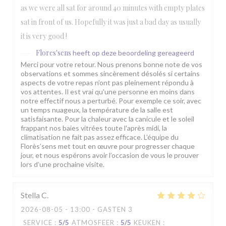
as we were all sat for around 40 minutes with empty plates
sat in front of us. Hopefully it was just a bad day as usually
it is very good !
Flores'sens
heeft op deze beoordeling gereageerd
Merci pour votre retour. Nous prenons bonne note de vos
observations et sommes sincèrement désolés si certains
aspects de votre repas n’ont pas pleinement répondu à
vos attentes. Il est vrai qu'une personne en moins dans
notre effectif nous a perturbé. Pour exemple ce soir, avec
un temps nuageux, la température de la salle est
satisfaisante. Pour la chaleur avec la canicule et le soleil
frappant nos baies vitrées toute l'après midi, la
climatisation ne fait pas assez efficace. L’équipe du
Florès’sens met tout en œuvre pour progresser chaque
jour, et nous espérons avoir l’occasion de vous le prouver
lors d’une prochaine visite.
Stella
C
2026-08-05
- 13:00 - GASTEN 3
SERVICE
:
5
/5
ATMOSFEER
:
5
/5
KEUKEN
: