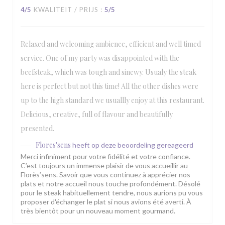
4
/5
KWALITEIT / PRIJS
:
5
/5
Relaxed and welcoming ambience, efficient and well timed
service. One of my party was disappointed with the
beefsteak, which was tough and sinewy. Usualy the steak
here is perfect but not this time! All the other dishes were
up to the high standard we usuallly enjoy at this restaurant.
Delicious, creative, full of flavour and beautifully
presented.
Flores'sens
heeft op deze beoordeling gereageerd
Merci infiniment pour votre fidélité et votre confiance.
C’est toujours un immense plaisir de vous accueillir au
Florès’sens. Savoir que vous continuez à apprécier nos
plats et notre accueil nous touche profondément. Désolé
pour le steak habituellement tendre, nous aurions pu vous
proposer d'échanger le plat si nous avions été averti. À
très bientôt pour un nouveau moment gourmand.