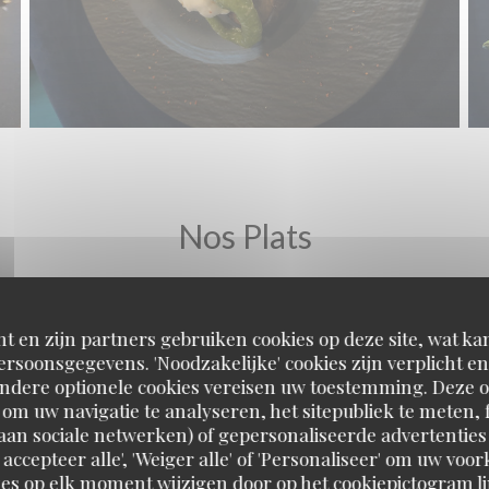
Nos Plats
t en zijn partners gebruiken cookies op deze site, wat kan
rsoonsgegevens. 'Noodzakelijke' cookies zijn verplicht 
Andere optionele cookies vereisen uw toestemming. Deze o
om uw navigatie te analyseren, het sitepubliek te meten, f
d aan sociale netwerken) of gepersonaliseerde advertenties
 accepteer alle', 'Weiger alle' of 'Personaliseer' om uw vo
es op elk moment wijzigen door op het cookiepictogram l