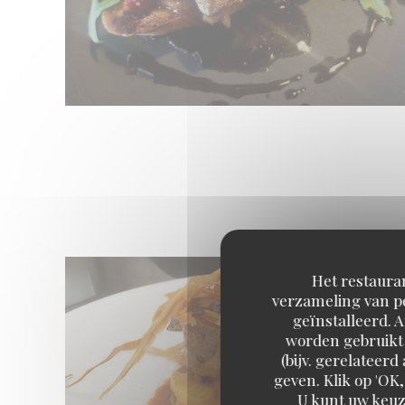
Het restauran
verzameling van pe
geïnstalleerd. 
worden gebruikt 
(bijv. gerelateer
geven. Klik op 'OK,
U kunt uw keuz