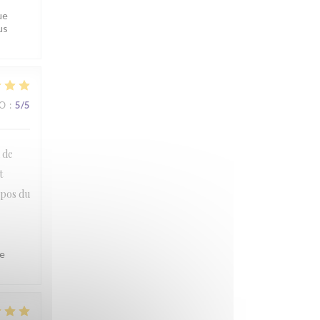
ue
us
ВО
:
5
/5
l de
t
opos du
le