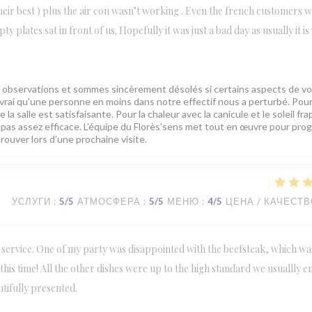
their best ) plus the air con wasn’t working . Even the french customers 
plates sat in front of us. Hopefully it was just a bad day as usually it is
 observations et sommes sincèrement désolés si certains aspects de vo
 vrai qu'une personne en moins dans notre effectif nous a perturbé. Pou
 salle est satisfaisante. Pour la chaleur avec la canicule et le soleil fr
ait pas assez efficace. L’équipe du Florès’sens met tout en œuvre pour pro
rouver lors d’une prochaine visite.
УСЛУГИ
:
5
/5
АТМОСФЕРА
:
5
/5
МЕНЮ
:
4
/5
ЦЕНА / КАЧЕСТ
 service. One of my party was disappointed with the beefsteak, which wa
this time! All the other dishes were up to the high standard we usuallly en
utifully presented.