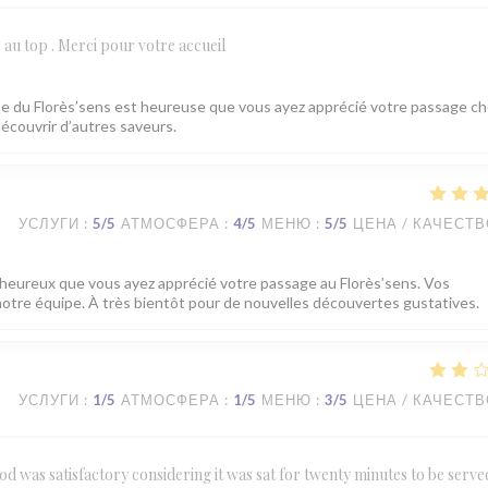
 au top . Merci pour votre accueil
e du Florès’sens est heureuse que vous ayez apprécié votre passage ch
écouvrir d’autres saveurs.
УСЛУГИ
:
5
/5
АТМОСФЕРА
:
4
/5
МЕНЮ
:
5
/5
ЦЕНА / КАЧЕСТ
heureux que vous ayez apprécié votre passage au Florès’sens. Vos
tre équipe. À très bientôt pour de nouvelles découvertes gustatives.
УСЛУГИ
:
1
/5
АТМОСФЕРА
:
1
/5
МЕНЮ
:
3
/5
ЦЕНА / КАЧЕСТ
ood was satisfactory considering it was sat for twenty minutes to be served