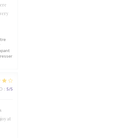
were
 very
tre
r
appant
gresser
ВО
:
5
/5
s
joy at