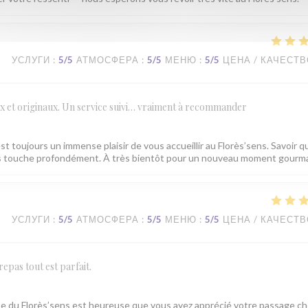
УСЛУГИ
:
5
/5
АТМОСФЕРА
:
5
/5
МЕНЮ
:
5
/5
ЦЕНА / КАЧЕСТ
ux et originaux. Un service suivi… vraiment à recommander
est toujours un immense plaisir de vous accueillir au Florès’sens. Savoir q
ous touche profondément. À très bientôt pour un nouveau moment gourm
УСЛУГИ
:
5
/5
АТМОСФЕРА
:
5
/5
МЕНЮ
:
5
/5
ЦЕНА / КАЧЕСТ
repas tout est parfait.
e du Florès’sens est heureuse que vous ayez apprécié votre passage ch