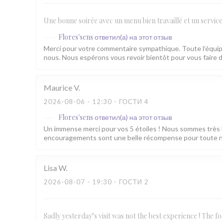
Une bonne soirée avec un menu bien travaillé et un service
Flores'sens
ответил(а) на этот отзыв
Merci pour votre commentaire sympathique. Toute l’équip
nous. Nous espérons vous revoir bientôt pour vous faire d
Maurice
V
2026-08-06
- 12:30 - ГОСТИ 4
Flores'sens
ответил(а) на этот отзыв
Un immense merci pour vos 5 étoiles ! Nous sommes très 
encouragements sont une belle récompense pour toute no
Lisa
W
2026-08-07
- 19:30 - ГОСТИ 2
Sadly yesterday’s visit was not the best experience ! The f