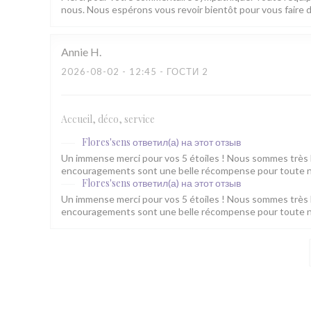
nous. Nous espérons vous revoir bientôt pour vous faire d
Annie
H
2026-08-02
- 12:45 - ГОСТИ 2
Accueil, déco, service
Flores'sens
ответил(а) на этот отзыв
Un immense merci pour vos 5 étoiles ! Nous sommes très 
encouragements sont une belle récompense pour toute no
Flores'sens
ответил(а) на этот отзыв
Un immense merci pour vos 5 étoiles ! Nous sommes très 
encouragements sont une belle récompense pour toute no