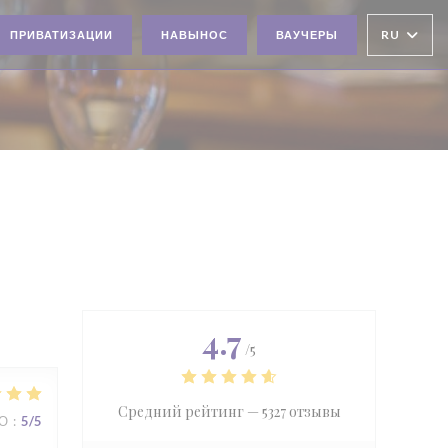
RU
ПРИВАТИЗАЦИИ
НАВЫНОС
ВАУЧЕРЫ
4.7
/5
Средний рейтинг —
5327 отзывы
ВО
:
5
/5