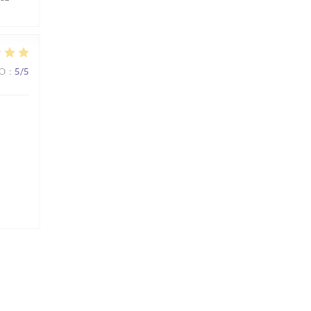
ВО
:
5
/5