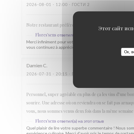
2026-08-01
- 12:00 - ГОСТИ 2
Notre restaurant préféré. Cuisine raffinée et prix très cor
Этот сайт исп
Flores'sens
ответил(а) на этот отзыв
Merci infiniment pour votre fidélité et votre confiance. C’
vous continuez à apprécier nos plats et notre accueil n
Ок, в
Damien
C
2026-07-31
- 20:15 - ГОСТИ 10
Personnel, super agréable en plus de ça les vins d’une bonn
sourire. Une adresse où on reviendra on se fait pas arna
vous, nous sommes venus deux fois dans la même semaine a
Flores'sens
ответил(а) на этот отзыв
Quel plaisir de lire votre superbe commentaire ! Nous som
expérience culinaire. Merci d’avoir pris le temps de parta