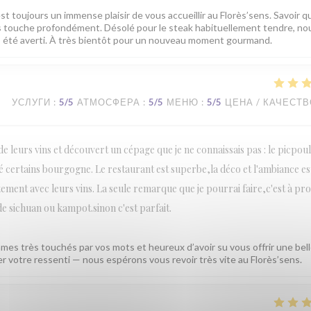
est toujours un immense plaisir de vous accueillir au Florès’sens. Savoir q
us touche profondément. Désolé pour le steak habituellement tendre, no
ns été averti. À très bientôt pour un nouveau moment gourmand.
УСЛУГИ
:
5
/5
АТМОСФЕРА
:
5
/5
МЕНЮ
:
5
/5
ЦЕНА / КАЧЕСТ
n de leurs vins et découvert un cépage que je ne connaissais pas : le picpou
ité certains bourgogne. Le restaurant est superbe,la déco et l'ambiance es
tement avec leurs vins. La seule remarque que je pourrai faire,c'est à pr
 de sichuan ou kampot.sinon c'est parfait.
mes très touchés par vos mots et heureux d’avoir su vous offrir une bel
ger votre ressenti — nous espérons vous revoir très vite au Florès’sens.