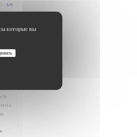
ВО
:
5
/5
исы которые вы
ue
and.
ровать
ВО
:
5
/5
c le
erci à
na.
le