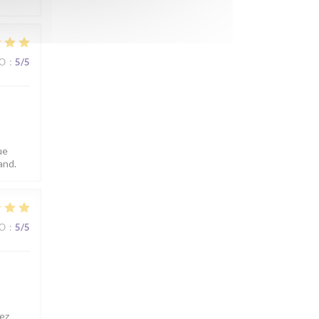
ВО
:
5
/5
ue
and.
ВО
:
5
/5
ez