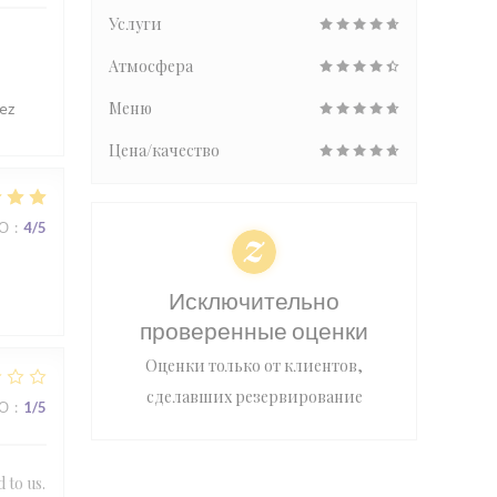
Услуги
Атмосфера
Меню
ez
Цена/качество
ВО
:
4
/5
Исключительно
проверенные оценки
Оценки только от клиентов,
сделавших резервирование
ВО
:
1
/5
 to us.