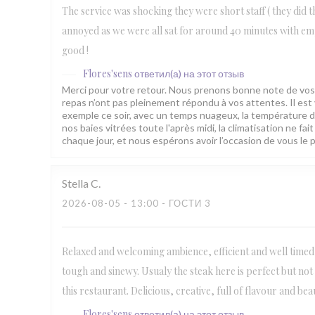
The service was shocking they were short staff ( they did 
annoyed as we were all sat for around 40 minutes with empty 
good !
Flores'sens
ответил(а) на этот отзыв
Merci pour votre retour. Nous prenons bonne note de vos
repas n’ont pas pleinement répondu à vos attentes. Il est
exemple ce soir, avec un temps nuageux, la température de la
nos baies vitrées toute l'après midi, la climatisation ne f
chaque jour, et nous espérons avoir l’occasion de vous le p
Stella
C
2026-08-05
- 13:00 - ГОСТИ 3
Relaxed and welcoming ambience, efficient and well timed
tough and sinewy. Usualy the steak here is perfect but not 
this restaurant. Delicious, creative, full of flavour and bea
Flores'sens
ответил(а) на этот отзыв