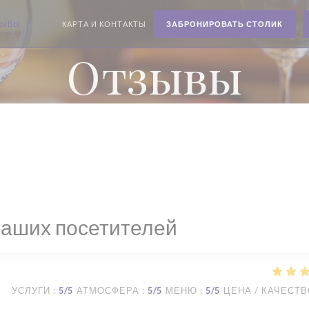
ЗЫВЫ
КАРТА И КОНТАКТЫ
ЗАБРОНИРОВАТЬ СТОЛИК
((ОТКРЫВАЕТСЯ В НОВОМ ОКНЕ))
((ОТКРЫВАЕТСЯ В НОВОМ ОКНЕ))
Отзывы
наших посетителей
УСЛУГИ
:
5
/5
АТМОСФЕРА
:
5
/5
МЕНЮ
:
5
/5
ЦЕНА / КАЧЕСТ