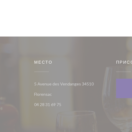
МЕСТО
ПРИС
5 Avenue des Vendanges 34510
((открывается в новом окне))
Florensac
04 28 31 69 75