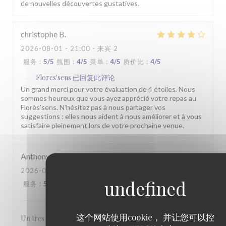
de nouvelles découvertes gustatives.
christophe
B
2026-08-01
- 21:00 - 来宾 2
服务
:
5
/5
氛围
:
4
/5
菜单
:
4
/5
质价比
:
4
/5
Flores'sens
已回复此评论
Un grand merci pour votre évaluation de 4 étoiles. Nous
sommes heureux que vous ayez apprécié votre repas au
Florès’sens. N’hésitez pas à nous partager vos
suggestions : elles nous aident à nous améliorer et à vous
satisfaire pleinement lors de votre prochaine venue.
Anthony
M
2026-07-31
- 19:45 - 来宾 2
服务
:
5
/5
氛围
:
4
/5
菜单
:
5
/5
质价比
:
5
/5
这个网站使用cookie， 并让您可以控
Un tres bon rapport qualité prix. Belle presentation des