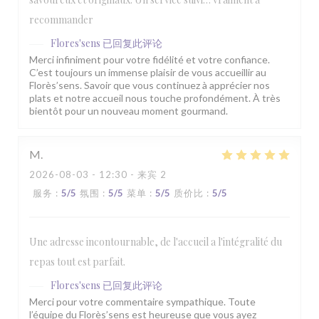
recommander
Flores'sens
已回复此评论
Merci infiniment pour votre fidélité et votre confiance.
C’est toujours un immense plaisir de vous accueillir au
Florès’sens. Savoir que vous continuez à apprécier nos
plats et notre accueil nous touche profondément. À très
bientôt pour un nouveau moment gourmand.
M
2026-08-03
- 12:30 - 来宾 2
服务
:
5
/5
氛围
:
5
/5
菜单
:
5
/5
质价比
:
5
/5
Une adresse incontournable, de l'accueil a l'intégralité du
repas tout est parfait.
Flores'sens
已回复此评论
Merci pour votre commentaire sympathique. Toute
l’équipe du Florès’sens est heureuse que vous ayez