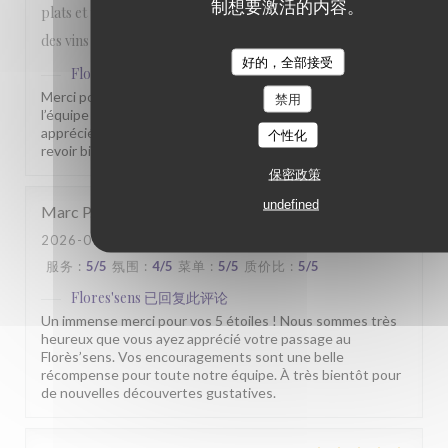
制想要激活的内容。
plats et une quantité dans l'assiette bien satisfaisante. Prix
des vins plus qu'honorable.
好的，全部接受
Flores'sens
已回复此评论
Merci pour votre commentaire sympathique. Toute
禁用
l’équipe du Florès’sens est heureuse que vous ayez
apprécié votre passage chez nous. Nous espérons vous
个性化
revoir bientôt pour vous faire découvrir d’autres saveurs.
保密政策
undefined
Marc
P
2026-07-31
- 19:30 - 来宾 6
服务
:
5
/5
氛围
:
4
/5
菜单
:
5
/5
质价比
:
5
/5
Flores'sens
已回复此评论
Un immense merci pour vos 5 étoiles ! Nous sommes très
heureux que vous ayez apprécié votre passage au
Florès’sens. Vos encouragements sont une belle
récompense pour toute notre équipe. À très bientôt pour
de nouvelles découvertes gustatives.