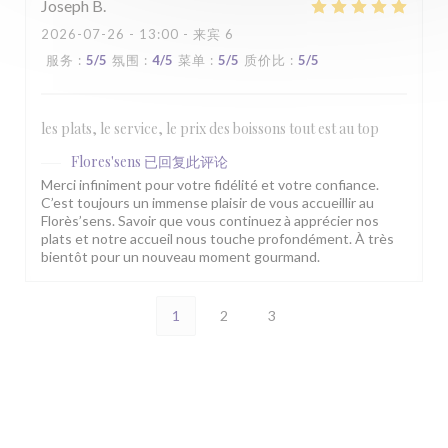
Joseph
B
2026-07-26
- 13:00 - 来宾 6
服务
:
5
/5
氛围
:
4
/5
菜单
:
5
/5
质价比
:
5
/5
les plats, le service, le prix des boissons tout est au top
Flores'sens
已回复此评论
Merci infiniment pour votre fidélité et votre confiance.
C’est toujours un immense plaisir de vous accueillir au
Florès’sens. Savoir que vous continuez à apprécier nos
plats et notre accueil nous touche profondément. À très
bientôt pour un nouveau moment gourmand.
1
2
3