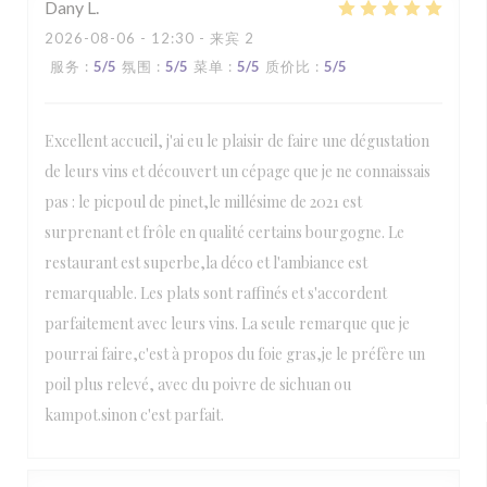
Dany
L
2026-08-06
- 12:30 - 来宾 2
服务
:
5
/5
氛围
:
5
/5
菜单
:
5
/5
质价比
:
5
/5
Excellent accueil, j'ai eu le plaisir de faire une dégustation
de leurs vins et découvert un cépage que je ne connaissais
pas : le picpoul de pinet,le millésime de 2021 est
surprenant et frôle en qualité certains bourgogne. Le
restaurant est superbe,la déco et l'ambiance est
remarquable. Les plats sont raffinés et s'accordent
parfaitement avec leurs vins. La seule remarque que je
pourrai faire,c'est à propos du foie gras,je le préfère un
poil plus relevé, avec du poivre de sichuan ou
kampot.sinon c'est parfait.