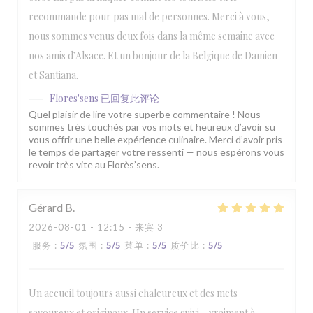
recommande pour pas mal de personnes. Merci à vous,
nous sommes venus deux fois dans la même semaine avec
nos amis d’Alsace. Et un bonjour de la Belgique de Damien
et Santiana.
Flores'sens
已回复此评论
Quel plaisir de lire votre superbe commentaire ! Nous
sommes très touchés par vos mots et heureux d’avoir su
vous offrir une belle expérience culinaire. Merci d’avoir pris
le temps de partager votre ressenti — nous espérons vous
revoir très vite au Florès’sens.
Gérard
B
2026-08-01
- 12:15 - 来宾 3
服务
:
5
/5
氛围
:
5
/5
菜单
:
5
/5
质价比
:
5
/5
Un accueil toujours aussi chaleureux et des mets
savoureux et originaux. Un service suivi… vraiment à