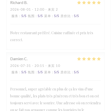
Richard
B
2026-08-01
- 12:00 - 来宾 2
服务
:
5
/5
氛围
:
5
/5
菜单
:
5
/5
质价比
:
5
/5
Notre restaurant préféré. Cuisine raffinée et prix très
correct.
Damien
C
2026-07-31
- 20:15 - 来宾 10
服务
:
5
/5
氛围
:
5
/5
菜单
:
5
/5
质价比
:
5
/5
Personnel, super agréable en plus de ça les vins d’une
bonne qualité, les plats très généreux et très bon et on est
toujours servi avec le sourire. Une adresse où on reviendra
on se fait pas arnaquer comme les touristes tu le