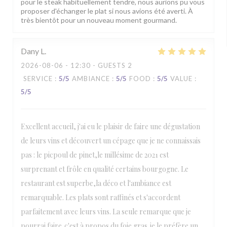
pour le steak habituellement tendre, nous aurions pu vous
proposer d'échanger le plat si nous avions été averti. À
très bientôt pour un nouveau moment gourmand.
Dany
L
2026-08-06
- 12:30 - GUESTS 2
SERVICE
:
5
/5
AMBIANCE
:
5
/5
FOOD
:
5
/5
VALUE
:
5
/5
Excellent accueil, j'ai eu le plaisir de faire une dégustation
de leurs vins et découvert un cépage que je ne connaissais
pas : le picpoul de pinet,le millésime de 2021 est
surprenant et frôle en qualité certains bourgogne. Le
restaurant est superbe,la déco et l'ambiance est
remarquable. Les plats sont raffinés et s'accordent
parfaitement avec leurs vins. La seule remarque que je
pourrai faire,c'est à propos du foie gras,je le préfère un