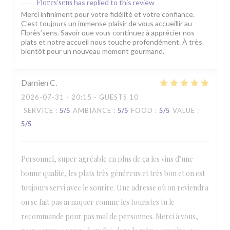
Flores'sens
has replied to this review
Merci infiniment pour votre fidélité et votre confiance.
C’est toujours un immense plaisir de vous accueillir au
Florès’sens. Savoir que vous continuez à apprécier nos
plats et notre accueil nous touche profondément. À très
bientôt pour un nouveau moment gourmand.
Damien
C
2026-07-31
- 20:15 - GUESTS 10
SERVICE
:
5
/5
AMBIANCE
:
5
/5
FOOD
:
5
/5
VALUE
:
5
/5
Personnel, super agréable en plus de ça les vins d’une
bonne qualité, les plats très généreux et très bon et on est
toujours servi avec le sourire. Une adresse où on reviendra
on se fait pas arnaquer comme les touristes tu le
recommande pour pas mal de personnes. Merci à vous,