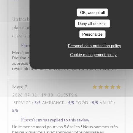
OK, accept all
Un tres bon rapport qualité prix. Belle presentation des
Deny all cookies
plats et une quantité dans l'assiette bien satisfaisante. Prix
Personalize
des vins plus qu'honorable.
Flores'sens
has replied to this review
Personal data protection policy
Merci pour votre commentaire sympathique. Toute
Cookie management policy
l’équipe du Florès’sens est heureuse que vous ayez
apprécié votre passage chez nous. Nous espérons vous
revoir bientôt pour vous faire découvrir d’autres saveurs.
Marc
P
2026-07-31
- 19:30 - GUESTS 6
SERVICE
:
5
/5
AMBIANCE
:
4
/5
FOOD
:
5
/5
VALUE
:
5
/5
Flores'sens
has replied to this review
Un immense merci pour vos 5 étoiles ! Nous sommes très
heureux que vous ayez apprécié votre passage au