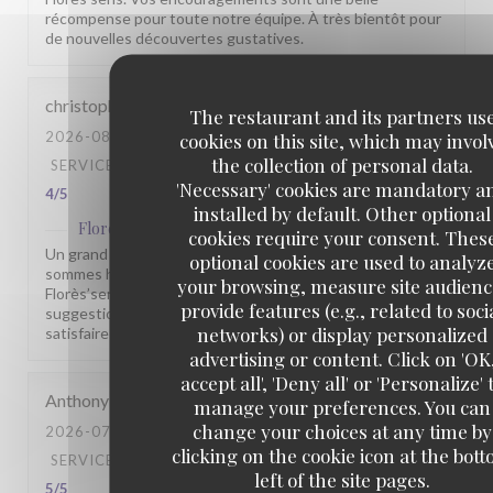
récompense pour toute notre équipe. À très bientôt pour
de nouvelles découvertes gustatives.
christophe
B
The restaurant and its partners us
2026-08-01
- 21:00 - GUESTS 2
cookies on this site, which may invol
the collection of personal data.
SERVICE
:
5
/5
AMBIANCE
:
4
/5
FOOD
:
4
/5
VALUE
:
'Necessary' cookies are mandatory a
4
/5
installed by default. Other optional
Flores'sens
has replied to this review
cookies require your consent. Thes
Un grand merci pour votre évaluation de 4 étoiles. Nous
optional cookies are used to analyz
sommes heureux que vous ayez apprécié votre repas au
your browsing, measure site audienc
Florès’sens. N’hésitez pas à nous partager vos
provide features (e.g., related to soci
suggestions : elles nous aident à nous améliorer et à vous
networks) or display personalized
satisfaire pleinement lors de votre prochaine venue.
advertising or content. Click on 'OK
accept all', 'Deny all' or 'Personalize' 
Anthony
M
manage your preferences. You can
change your choices at any time by
2026-07-31
- 19:45 - GUESTS 2
clicking on the cookie icon at the bot
SERVICE
:
5
/5
AMBIANCE
:
4
/5
FOOD
:
5
/5
VALUE
:
left of the site pages.
5
/5