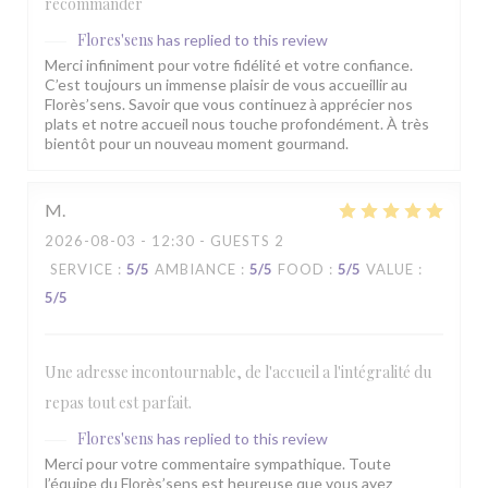
recommander
Flores'sens
has replied to this review
Merci infiniment pour votre fidélité et votre confiance.
C’est toujours un immense plaisir de vous accueillir au
Florès’sens. Savoir que vous continuez à apprécier nos
plats et notre accueil nous touche profondément. À très
bientôt pour un nouveau moment gourmand.
M
2026-08-03
- 12:30 - GUESTS 2
SERVICE
:
5
/5
AMBIANCE
:
5
/5
FOOD
:
5
/5
VALUE
:
5
/5
Une adresse incontournable, de l'accueil a l'intégralité du
repas tout est parfait.
Flores'sens
has replied to this review
Merci pour votre commentaire sympathique. Toute
l’équipe du Florès’sens est heureuse que vous ayez