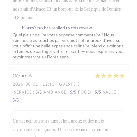
nous sommes venus deux fois dans la même semaine avec
nos amis d’Alsace. Et un bonjour de la Belgique de Damien
et Santiana.
Flores'sens
has replied to this review
Quel plaisir de lire votre superbe commentaire ! Nous
sommes très touchés par vos mots et heureux d’avoir su
vous offrir une belle expérience culinaire. Merci d’avoir pris
le temps de partager votre ressenti — nous espérons vous
revoir très vite au Florès’sens.
Gérard
B
2026-08-01
- 12:15 - GUESTS 3
SERVICE
:
5
/5
AMBIANCE
:
5
/5
FOOD
:
5
/5
VALUE
:
5
/5
Un accueil toujours aussi chaleureux et des mets
savoureux et originaux. Un service suivi… vraiment à