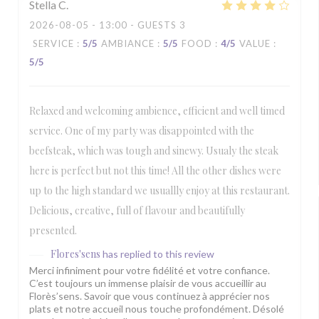
Stella
C
2026-08-05
- 13:00 - GUESTS 3
SERVICE
:
5
/5
AMBIANCE
:
5
/5
FOOD
:
4
/5
VALUE
:
5
/5
Relaxed and welcoming ambience, efficient and well timed
service. One of my party was disappointed with the
beefsteak, which was tough and sinewy. Usualy the steak
here is perfect but not this time! All the other dishes were
up to the high standard we usuallly enjoy at this restaurant.
Delicious, creative, full of flavour and beautifully
presented.
Flores'sens
has replied to this review
Merci infiniment pour votre fidélité et votre confiance.
C’est toujours un immense plaisir de vous accueillir au
Florès’sens. Savoir que vous continuez à apprécier nos
plats et notre accueil nous touche profondément. Désolé