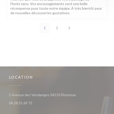
Florès’sens. Vos encouragements sont une belle
récompense pour toute notre équipe. À très bientôt pour
de nouvelles découvertes gustatives.
1
2
3
LOCATION
((opens in a new window
5 Avenue des Vendanges 34510 Florensac
04 28 31 69 75