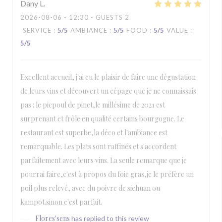
Dany
L
2026-08-06
- 12:30 - GUESTS 2
SERVICE
:
5
/5
AMBIANCE
:
5
/5
FOOD
:
5
/5
VALUE
:
5
/5
Excellent accueil, j'ai eu le plaisir de faire une dégustation
de leurs vins et découvert un cépage que je ne connaissais
pas : le picpoul de pinet,le millésime de 2021 est
surprenant et frôle en qualité certains bourgogne. Le
restaurant est superbe,la déco et l'ambiance est
remarquable. Les plats sont raffinés et s'accordent
parfaitement avec leurs vins. La seule remarque que je
pourrai faire,c'est à propos du foie gras,je le préfère un
poil plus relevé, avec du poivre de sichuan ou
kampot.sinon c'est parfait.
Flores'sens
has replied to this review