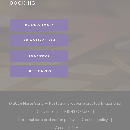
BOOKING
BOOK A TABLE
PRIVATIZATION
TAKEAWAY
GIFT CARDS
((op
© 2026 Flores'sens — Restaurant website created by
Zenchef
Disclaimer
TERMS OF USE
((opens in a new window))
((opens in a new window))
Personal data protection policy
Cookies policy
((opens in a new window))
((opens in a new 
Accessibility