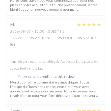
Florès’sens. Savoir que vous continuez à apprécier nos
plats et notre accueil nous touche profondément. À très
bientôt pour un nouveau moment gourmand.
M
2026-08-03
- 12:30 - GUESTS 2
SERVICE
:
5
/5
AMBIANCE
:
5
/5
FOOD
:
5
/5
VALUE
:
5
/5
Une adresse incontournable, de l'accueil a l'intégralité du
repas tout est parfait.
Flores'sens
has replied to this review
Merci pour votre commentaire sympathique. Toute
l’équipe du Florès’sens est heureuse que vous ayez
apprécié votre passage chez nous. Nous espérons vous
revoir bientôt pour vous faire découvrir d’autres saveurs.
Annie
H