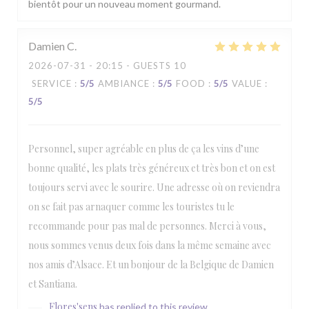
bientôt pour un nouveau moment gourmand.
Damien
C
2026-07-31
- 20:15 - GUESTS 10
SERVICE
:
5
/5
AMBIANCE
:
5
/5
FOOD
:
5
/5
VALUE
:
5
/5
Personnel, super agréable en plus de ça les vins d’une
bonne qualité, les plats très généreux et très bon et on est
toujours servi avec le sourire. Une adresse où on reviendra
on se fait pas arnaquer comme les touristes tu le
recommande pour pas mal de personnes. Merci à vous,
nous sommes venus deux fois dans la même semaine avec
nos amis d’Alsace. Et un bonjour de la Belgique de Damien
et Santiana.
Flores'sens
has replied to this review