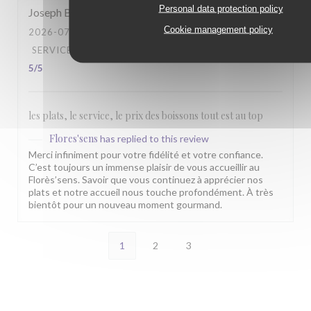
Personal data protection policy
Joseph
B
Cookie management policy
2026-07-26
- 13:00 - GUESTS 6
SERVICE
:
5
/5
AMBIANCE
:
4
/5
FOOD
:
5
/5
VALUE
:
5
/5
les plats, le service, le prix des boissons tout est au top
Flores'sens
has replied to this review
Merci infiniment pour votre fidélité et votre confiance.
C’est toujours un immense plaisir de vous accueillir au
Florès’sens. Savoir que vous continuez à apprécier nos
plats et notre accueil nous touche profondément. À très
bientôt pour un nouveau moment gourmand.
1
2
3