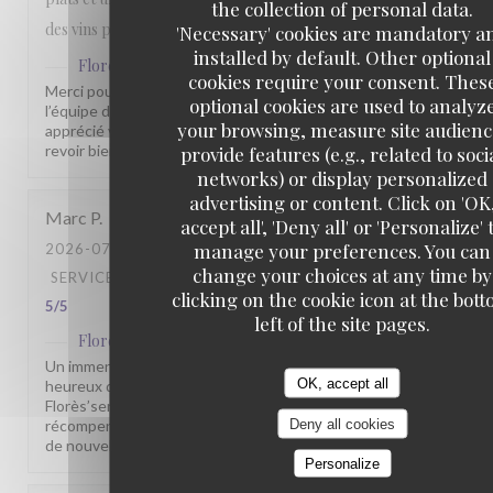
the collection of personal data.
des vins plus qu'honorable.
'Necessary' cookies are mandatory a
installed by default. Other optional
Flores'sens
has replied to this review
cookies require your consent. Thes
Merci pour votre commentaire sympathique. Toute
optional cookies are used to analyz
l’équipe du Florès’sens est heureuse que vous ayez
your browsing, measure site audienc
apprécié votre passage chez nous. Nous espérons vous
revoir bientôt pour vous faire découvrir d’autres saveurs.
provide features (e.g., related to soci
networks) or display personalized
advertising or content. Click on 'OK
Marc
P
accept all', 'Deny all' or 'Personalize' 
manage your preferences. You can
2026-07-31
- 19:30 - GUESTS 6
change your choices at any time by
SERVICE
:
5
/5
AMBIANCE
:
4
/5
FOOD
:
5
/5
VALUE
:
clicking on the cookie icon at the bot
5
/5
left of the site pages.
Flores'sens
has replied to this review
Un immense merci pour vos 5 étoiles ! Nous sommes très
OK, accept all
heureux que vous ayez apprécié votre passage au
Florès’sens. Vos encouragements sont une belle
Deny all cookies
récompense pour toute notre équipe. À très bientôt pour
de nouvelles découvertes gustatives.
Personalize