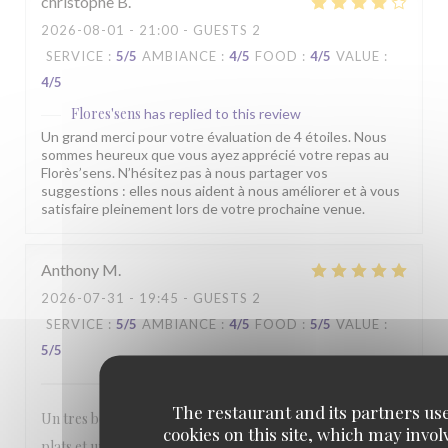
christophe
B
2026-08-01
- 21:00 - GUESTS 2
SERVICE
:
5
/5
AMBIANCE
:
4
/5
FOOD
:
4
/5
VALUE
:
4
/5
Flores'sens
has replied to this review
Un grand merci pour votre évaluation de 4 étoiles. Nous
sommes heureux que vous ayez apprécié votre repas au
Florès’sens. N’hésitez pas à nous partager vos
suggestions : elles nous aident à nous améliorer et à vous
satisfaire pleinement lors de votre prochaine venue.
Anthony
M
2026-07-31
- 19:45 - GUESTS 2
SERVICE
:
5
/5
AMBIANCE
:
4
/5
FOOD
:
5
/5
VALUE
:
5
/5
The restaurant and its partners us
Un tres bon rapport qualité prix. Belle presentation des
cookies on this site, which may invol
plats et une quantité dans l'assiette bien satisfaisante. Prix