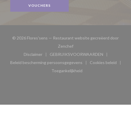
VOUCHERS
© 2026 Flores'sens — Restaurant website gecreëerd door
((opent in een nieuw venster))
Zenchef
Disclaimer
GEBRUIKSVOORWAARDEN
((opent in een nieuw venster))
((opent in een nieuw venster
Beleid bescherming persoonsgegevens
Cookies beleid
((opent in een nieuw venster))
((opent in ee
Toegankelijkheid
((opent in een nieuw venster))