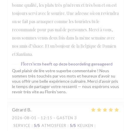
bonne qualité, les plats très généreux et très bon et on est
toujours servi avec le sourire. Une adresse où on reviendra
on se fait pas arnaquer comme les touristes tu le
recommande pour pas mal de personnes. Merci à vous,
nous sommes venus deux fois dans la même semaine avec
nos amis d’Alsace. Et un bonjour de la Belgique de Damien
et Santiana.
Flores'sens
heeft op deze beoordeling gereageerd
Quel plaisir de lire votre superbe commentaire ! Nous
sommes très touchés par vos mots et heureux d’avoir su
vous offrir une belle expérience culinaire. Merci d’avoir pris
le temps de partager votre ressenti — nous espérons vous
revoir très vite au Florès’sens.
Gérard
B
2026-08-01
- 12:15 - GASTEN 3
SERVICE
:
5
/5
ATMOSFEER
:
5
/5
KEUKEN
: