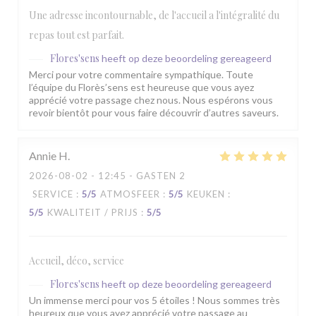
Une adresse incontournable, de l'accueil a l'intégralité du
repas tout est parfait.
Flores'sens
heeft op deze beoordeling gereageerd
Merci pour votre commentaire sympathique. Toute
l’équipe du Florès’sens est heureuse que vous ayez
apprécié votre passage chez nous. Nous espérons vous
revoir bientôt pour vous faire découvrir d’autres saveurs.
Annie
H
2026-08-02
- 12:45 - GASTEN 2
SERVICE
:
5
/5
ATMOSFEER
:
5
/5
KEUKEN
:
5
/5
KWALITEIT / PRIJS
:
5
/5
Accueil, déco, service
Flores'sens
heeft op deze beoordeling gereageerd
Un immense merci pour vos 5 étoiles ! Nous sommes très
heureux que vous ayez apprécié votre passage au