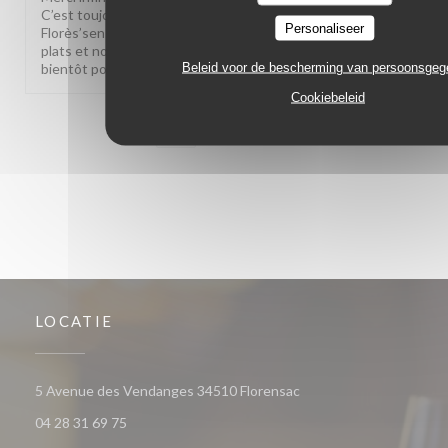
C’est toujours un immense plaisir de vous accueillir au
Personaliseer
Florès’sens. Savoir que vous continuez à apprécier nos
plats et notre accueil nous touche profondément. À très
Beleid voor de bescherming van persoonsge
bientôt pour un nouveau moment gourmand.
Cookiebeleid
1
2
3
LOCATIE
((opent in een nieuw ve
5 Avenue des Vendanges 34510 Florensac
04 28 31 69 75