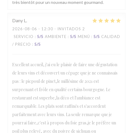
très bientôt pour un nouveau moment gourmand.
Dany
L
2026-08-06
- 12:30 - INVITADOS 2
SERVICIO
:
5
/5
AMBIENTE
:
5
/5
MENÚ
:
5
/5
CALIDAD
/ PRECIO
:
5
/5
Excellent accueil, j'ai eu le plaisir de faire une dégustation
de leurs vins et découvert un cépage que je ne connaissais
pas : le picpoul de pinet,le millésime de 2021 est
surprenant et frôle en qualité certains bourgogne. Le
restaurant est superbe,la déco et l'ambiance est
remarquable. Les plats sont raffinés et s'accordent
parfaitement avec leurs vins. La seule remarque que je
pourrai faire,c'est à propos du foie gras,je le préfère un
poil plus relevé, avec du poivre de sichuan ou