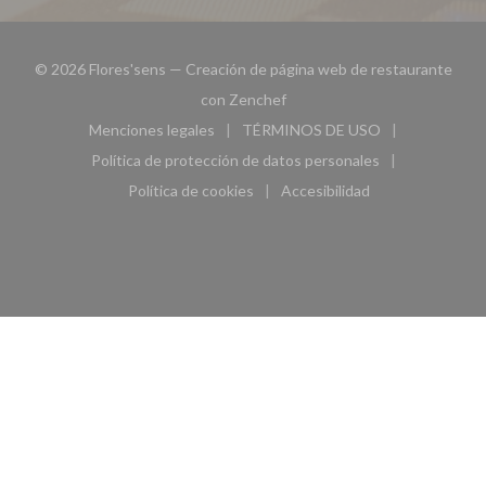
© 2026 Flores'sens — Creación de página web de restaurante
((abre en una nueva ventana))
con
Zenchef
Menciones legales
TÉRMINOS DE USO
((abre en una nueva ventana))
((abre en una nueva ven
Política de protección de datos personales
((abre en una nueva ventana))
Política de cookies
Accesibilidad
((abre en una nueva ventana))
((abre en una nueva ven