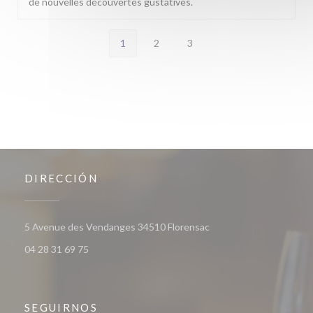
de nouvelles découvertes gustatives.
1
2
3
DIRECCIÓN
((abre en una nueva ven
5 Avenue des Vendanges 34510 Florensac
04 28 31 69 75
SEGUIRNOS