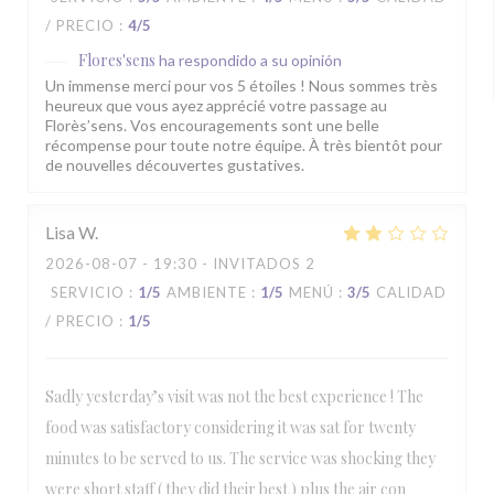
/ PRECIO
:
4
/5
Flores'sens
ha respondido a su opinión
Un immense merci pour vos 5 étoiles ! Nous sommes très
heureux que vous ayez apprécié votre passage au
Florès’sens. Vos encouragements sont une belle
récompense pour toute notre équipe. À très bientôt pour
de nouvelles découvertes gustatives.
Lisa
W
2026-08-07
- 19:30 - INVITADOS 2
SERVICIO
:
1
/5
AMBIENTE
:
1
/5
MENÚ
:
3
/5
CALIDAD
/ PRECIO
:
1
/5
Sadly yesterday’s visit was not the best experience ! The
food was satisfactory considering it was sat for twenty
minutes to be served to us. The service was shocking they
were short staff ( they did their best ) plus the air con