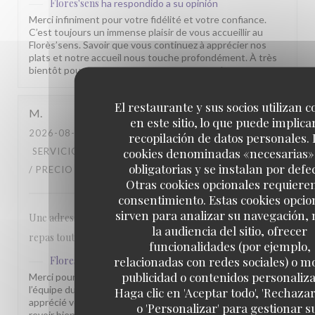
Flores'sens
ha respondido a su opinión
Merci infiniment pour votre fidélité et votre confiance.
C’est toujours un immense plaisir de vous accueillir au
Florès’sens. Savoir que vous continuez à apprécier nos
plats et notre accueil nous touche profondément. À très
bientôt pour un nouveau moment gourmand.
El restaurante y sus socios utilizan c
M
en este sitio, lo que puede implicar
2026-08-03
- 12:30 - INVITADOS 2
recopilación de datos personales. 
cookies denominadas «necesarias»
SERVICIO
:
5
/5
AMBIENTE
:
5
/5
MENÚ
:
5
/5
CALIDAD
obligatorias y se instalan por defe
/ PRECIO
:
5
/5
Otras cookies opcionales requiere
consentimiento. Estas cookies opcio
sirven para analizar su navegación,
Une adresse incontournable, de l'accueil a l'intégralité du
la audiencia del sitio, ofrecer
repas tout est parfait.
funcionalidades (por ejemplo,
relacionadas con redes sociales) o m
Flores'sens
ha respondido a su opinión
publicidad o contenidos personaliz
Merci pour votre commentaire sympathique. Toute
l’équipe du Florès’sens est heureuse que vous ayez
Haga clic en 'Aceptar todo', 'Rechazar
apprécié votre passage chez nous. Nous espérons vous
o 'Personalizar' para gestionar s
revoir bientôt pour vous faire découvrir d’autres saveurs.