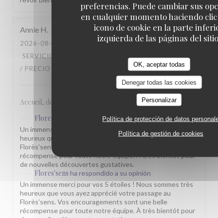
preferencias. Puede cambiar sus op
en cualquier momento haciendo clic 
icono de cookie en la parte inferi
Annie
H
izquierda de las páginas del sitio
2026-08-02
- 12:45 - INVITADOS 2
SERVICIO
:
5
/5
AMBIENTE
:
5
/5
MENÚ
:
5
/5
CALIDAD
OK, aceptar todas
/ PRECIO
:
5
/5
Denegar todas las cookies
Personalizar
Accueil, déco, service
Flores'sens
ha respondido a su opinión
Política de protección de datos personal
Un immense merci pour vos 5 étoiles ! Nous sommes très
Política de gestión de cookies
heureux que vous ayez apprécié votre passage au
Florès’sens. Vos encouragements sont une belle
récompense pour toute notre équipe. À très bientôt pour
de nouvelles découvertes gustatives.
Flores'sens
ha respondido a su opinión
Un immense merci pour vos 5 étoiles ! Nous sommes très
heureux que vous ayez apprécié votre passage au
Florès’sens. Vos encouragements sont une belle
récompense pour toute notre équipe. À très bientôt pour