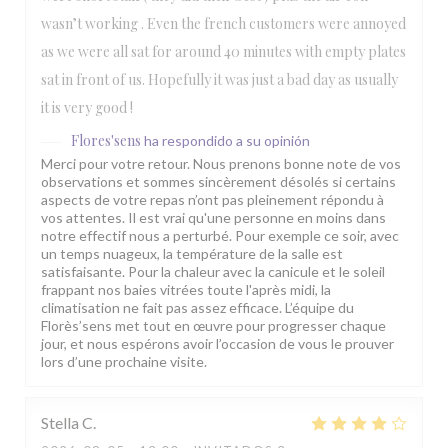
wasn’t working . Even the french customers were annoyed
as we were all sat for around 40 minutes with empty plates
sat in front of us. Hopefully it was just a bad day as usually
it is very good !
Flores'sens
ha respondido a su opinión
Merci pour votre retour. Nous prenons bonne note de vos
observations et sommes sincèrement désolés si certains
aspects de votre repas n’ont pas pleinement répondu à
vos attentes. Il est vrai qu'une personne en moins dans
notre effectif nous a perturbé. Pour exemple ce soir, avec
un temps nuageux, la température de la salle est
satisfaisante. Pour la chaleur avec la canicule et le soleil
frappant nos baies vitrées toute l'après midi, la
climatisation ne fait pas assez efficace. L’équipe du
Florès’sens met tout en œuvre pour progresser chaque
jour, et nous espérons avoir l’occasion de vous le prouver
lors d’une prochaine visite.
Stella
C