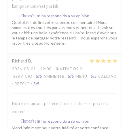
kampot.sinon c'est parfait.
Flores'sens
ha respondido a su opinión
Quel plaisir de lire votre superbe commentaire ! Nous
sommes très touchés par vos mots et heureux d’avoir su
vous offrir une belle expérience culinaire. Merci d’avoir pris
le temps de partager votre ressenti — nous espérons vous
revoir très vite au Florès’sens.
Richard
B
2026-08-01
- 12:00 - INVITADOS 2
SERVICIO
:
5
/5
AMBIENTE
:
5
/5
MENÚ
:
5
/5
CALIDAD
/ PRECIO
:
5
/5
Notre restaurant préféré. Cuisine raffinée et prix très
correct.
Flores'sens
ha respondido a su opinión
Merci infiniment pour votre fidélité et votre confiance.