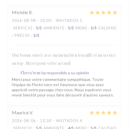
Michèle
R
2026-08-08
- 20:00 - INVITADOS 5
SERVICIO
:
5
/5
AMBIENTE
:
5
/5
MENÚ
:
5
/5
CALIDAD
/ PRECIO
:
5
/5
Une bonne soirée avec un menu bien travaillé et un service
au top . Merci pour votre accueil
Flores'sens
ha respondido a su opinión
Merci pour votre commentaire sympathique. Toute
l’équipe du Florès’sens est heureuse que vous ayez
apprécié votre passage chez nous. Nous espérons vous
revoir bientôt pour vous faire découvrir d’autres saveurs.
Maurice
V
2026-08-06
- 12:30 - INVITADOS 4
SERVICIO
:
5
/5
AMBIENTE
:
4
/5
MENÚ
:
5
/5
CALIDAD