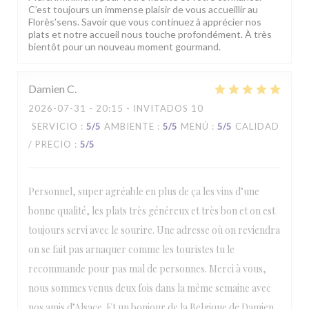
C’est toujours un immense plaisir de vous accueillir au
Florès’sens. Savoir que vous continuez à apprécier nos
plats et notre accueil nous touche profondément. À très
bientôt pour un nouveau moment gourmand.
Damien
C
2026-07-31
- 20:15 - INVITADOS 10
SERVICIO
:
5
/5
AMBIENTE
:
5
/5
MENÚ
:
5
/5
CALIDAD
/ PRECIO
:
5
/5
Personnel, super agréable en plus de ça les vins d’une
bonne qualité, les plats très généreux et très bon et on est
toujours servi avec le sourire. Une adresse où on reviendra
on se fait pas arnaquer comme les touristes tu le
recommande pour pas mal de personnes. Merci à vous,
nous sommes venus deux fois dans la même semaine avec
nos amis d’Alsace. Et un bonjour de la Belgique de Damien