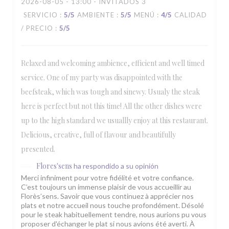
2026-08-05
- 13:00 - INVITADOS 3
SERVICIO
:
5
/5
AMBIENTE
:
5
/5
MENÚ
:
4
/5
CALIDAD
/ PRECIO
:
5
/5
Relaxed and welcoming ambience, efficient and well timed
service. One of my party was disappointed with the
beefsteak, which was tough and sinewy. Usualy the steak
here is perfect but not this time! All the other dishes were
up to the high standard we usuallly enjoy at this restaurant.
Delicious, creative, full of flavour and beautifully
presented.
Flores'sens
ha respondido a su opinión
Merci infiniment pour votre fidélité et votre confiance.
C’est toujours un immense plaisir de vous accueillir au
Florès’sens. Savoir que vous continuez à apprécier nos
plats et notre accueil nous touche profondément. Désolé
pour le steak habituellement tendre, nous aurions pu vous
proposer d'échanger le plat si nous avions été averti. À