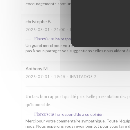
encouragements sont une belle récompense pour toute no
christophe
B
2026-08-01
- 21:00 - INVITADOS 2
Flores'sens
ha respondido a su opinión
Un grand merci pour votre évaluation de 4 étoiles. Nous 
pas à nous partager vos suggestions : elles nous aident à 
Anthony
M
2026-07-31
- 19:45 - INVITADOS 2
Un tres bon rapport qualité prix. Belle presentation des plat
qu'honorable.
Flores'sens
ha respondido a su opinión
Merci pour votre commentaire sympathique. Toute l’équip
nous. Nous espérons vous revoir bientôt pour vous faire d