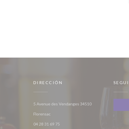
DIRECCIÓN
SEGU
5 Avenue des Vendanges 34510
((abre en una nueva ventana))
Florensac
04 28 31 69 75