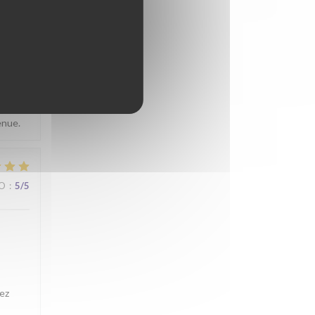
IO
:
4
/5
sitez
enue.
IO
:
5
/5
ez