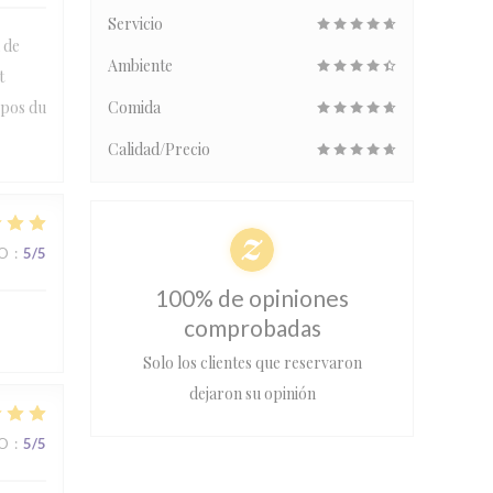
Servicio
l de
Ambiente
t
opos du
Comida
Calidad/Precio
IO
:
5
/5
100% de opiniones
comprobadas
Solo los clientes que reservaron
dejaron su opinión
IO
:
5
/5