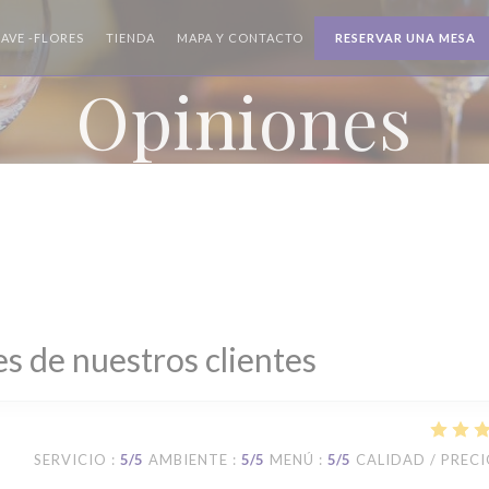
((ABRE EN UNA NUEVA VENTANA))
((ABRE EN UNA NUEVA VENTANA))
AVE -FLORES
TIENDA
MAPA Y CONTACTO
RESERVAR UNA MESA
Opiniones
s de nuestros clientes
SERVICIO
:
5
/5
AMBIENTE
:
5
/5
MENÚ
:
5
/5
CALIDAD / PREC