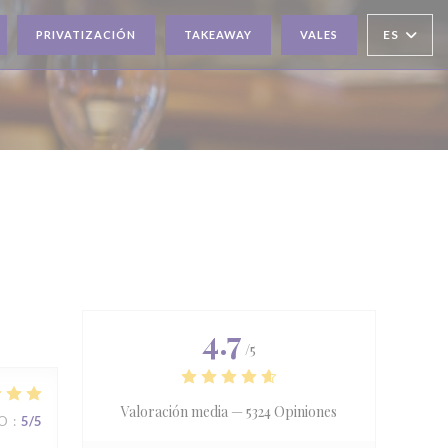
ES
PRIVATIZACIÓN
TAKEAWAY
VALES
4.7
/5
Valoración media —
5324 Opiniones
IO
:
5
/5