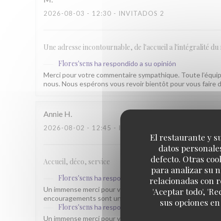
2026-08-03
- 12:30 - INVITADOS 2
Une adresse incontournable, de l'accueil a l'intégralité du 
Flores'sens
ha respondido a su opinión
Merci pour votre commentaire sympathique. Toute l’équip
nous. Nous espérons vous revoir bientôt pour vous faire d
Annie
H
2026-08-02
- 12:45 - INVITADOS 2
El restaurante y su
datos personales
defecto. Otras coo
Accueil, déco, service
para analizar su n
Flores'sens
ha respondido a su opinión
relacionadas con r
Un immense merci pour vos 5 étoiles ! Nous sommes très 
'Aceptar todo', 'R
encouragements sont une belle récompense pour toute no
sus opciones en
Flores'sens
ha respondido a su opinión
Un immense merci pour vos 5 étoiles ! Nous sommes très 