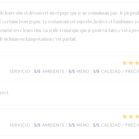
n de leurs vins et découvert un cépage que je ne connaissais pas : le picpou
ité certains bourgogne. Le restaurant est superbe,la déco et l'ambiance es
tement avec leurs vins. La seule remarque que je pourrai faire,c'est à pr
 de sichuan ou kampot.sinon c'est parfait.
SERVICIO
:
5
/5
AMBIENTE
:
5
/5
MENÚ
:
5
/5
CALIDAD / PREC
rect.
SERVICIO
:
5
/5
AMBIENTE
:
5
/5
MENÚ
:
5
/5
CALIDAD / PREC