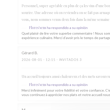
Personnel, super agréable en plus de ça les vins d’une bonn
sourire. Une adresse où on reviendra on se fait pas arna
vous, nous sommes venus deux fois dans la même semaine a
Flores'sens
ha respondido a su opinión
Quel plaisir de lire votre superbe commentaire ! Nous som
expérience culinaire. Merci d’avoir pris le temps de parta
Gérard
B
2026-08-01
- 12:15 - INVITADOS 3
Un accueil toujours aussi chaleureux et des mets savoure
Flores'sens
ha respondido a su opinión
Merci infiniment pour votre fidélité et votre confiance. C’
vous continuez à apprécier nos plats et notre accueil n
M