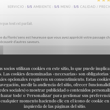
SERVICIO
:
5
/5
AMBIENTE
:
5
/5
MENÚ
:
5
/5
CALIDAD / PREC
repas tout est parfait.
e du Florès’sens est heureuse que vous ayez apprécié votre passage ch
écouvrir d’autres saveurs.
SERVICIO
:
5
/5
AMBIENTE
:
5
/5
MENÚ
:
5
/5
CALIDAD / PREC
s socios utilizan cookies en este sitio, lo que puede implica
. Las cookies denominadas «necesarias» son obligatorias 
kies opcionales requieren su consentimiento. Estas cookie
avegación, medir la audiencia del sitio, ofrecer funcionali
edes sociales) o mostrar publicidad o contenidos personali
heureux que vous ayez apprécié votre passage au Florès’sens. Vos
echazar todo' o 'Personalizar' para gestionar sus preferen
tre équipe. À très bientôt pour de nouvelles découvertes gustatives.
 cualquier momento haciendo clic en el icono de cookie en l
izquierda de las páginas del sitio.
heureux que vous ayez apprécié votre passage au Florès’sens. Vos