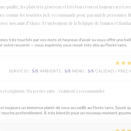
e qualité, les plats très généreux et très bon et on est toujours servi ave
quer comme les touristes tu le recommande pour pas mal de personnes. M
vec nos amis d’Alsace. Et un bonjour de la Belgique de Damien et Santia
mes très touchés par vos mots et heureux d’avoir su vous offrir une bel
ger votre ressenti — nous espérons vous revoir très vite au Florès’sens.
SERVICIO
:
5
/5
AMBIENTE
:
5
/5
MENÚ
:
5
/5
CALIDAD / PREC
ux et originaux. Un service suivi… vraiment à recommander
est toujours un immense plaisir de vous accueillir au Florès’sens. Savoir q
ous touche profondément. À très bientôt pour un nouveau moment gourm