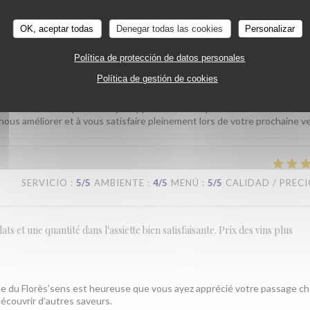
tre équipe. À très bientôt pour de nouvelles découvertes gustatives.
OK, aceptar todas
Denegar todas las cookies
Personalizar
Política de protección de datos personales
SERVICIO
:
5
/5
AMBIENTE
:
4
/5
MENÚ
:
4
/5
CALIDAD / PREC
Política de gestión de cookies
sommes heureux que vous ayez apprécié votre repas au Florès’sens. N’hé
nous améliorer et à vous satisfaire pleinement lors de votre prochaine v
SERVICIO
:
5
/5
AMBIENTE
:
4
/5
MENÚ
:
5
/5
CALIDAD / PREC
s et une quantité dans l'assiette bien satisfaisante. Prix des vins plus
e du Florès’sens est heureuse que vous ayez apprécié votre passage ch
écouvrir d’autres saveurs.