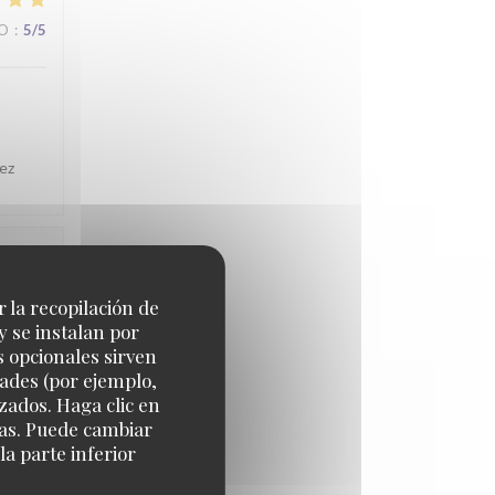
IO
:
5
/5
ez
IO
:
5
/5
r la recopilación de
y se instalan por
s opcionales sirven
dades (por ejemplo,
zados. Haga clic en
cias. Puede cambiar
a parte inferior