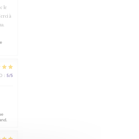
c le
erci à
na.
le
IO
:
5
/5
ue
and.