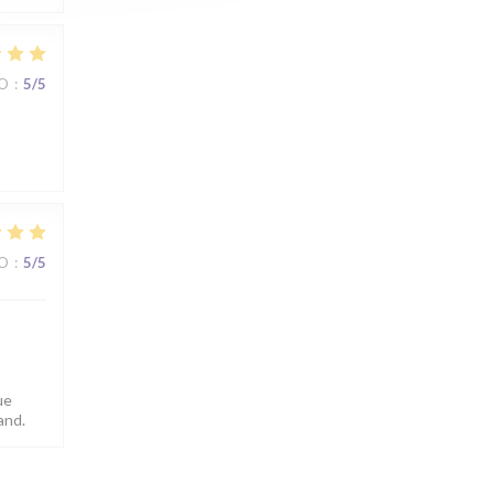
IO
:
5
/5
IO
:
5
/5
ue
and.