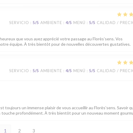
SERVICIO
:
5
/5
AMBIENTE
:
4
/5
MENÚ
:
5
/5
CALIDAD / PREC
heureux que vous ayez apprécié votre passage au Florès’sens. Vos
tre équipe. À très bientôt pour de nouvelles découvertes gustatives.
SERVICIO
:
5
/5
AMBIENTE
:
4
/5
MENÚ
:
5
/5
CALIDAD / PREC
est toujours un immense plaisir de vous accueillir au Florès’sens. Savoir q
ous touche profondément. À très bientôt pour un nouveau moment gourm
1
2
3