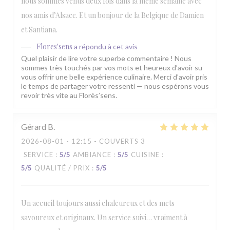
nous sommes venus deux fois dans la même semaine avec
nos amis d’Alsace. Et un bonjour de la Belgique de Damien
et Santiana.
Flores'sens
a répondu à cet avis
Quel plaisir de lire votre superbe commentaire ! Nous
sommes très touchés par vos mots et heureux d’avoir su
vous offrir une belle expérience culinaire. Merci d’avoir pris
le temps de partager votre ressenti — nous espérons vous
revoir très vite au Florès’sens.
Gérard
B
2026-08-01
- 12:15 - COUVERTS 3
SERVICE
:
5
/5
AMBIANCE
:
5
/5
CUISINE
:
5
/5
QUALITÉ / PRIX
:
5
/5
Un accueil toujours aussi chaleureux et des mets
savoureux et originaux. Un service suivi… vraiment à