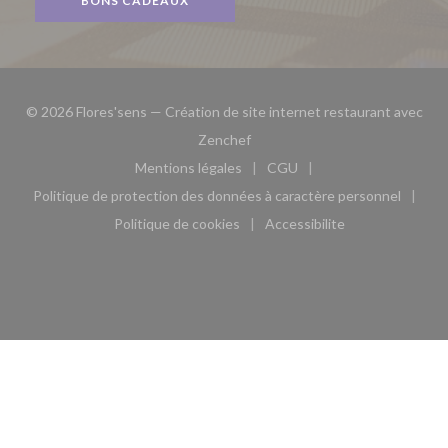
BONS CADEAUX
© 2026 Flores'sens — Création de site internet restaurant avec
((ouvre une nouvelle fenêtre))
Zenchef
Mentions légales
CGU
((ouvre une nouvelle fenêtre))
((ouvre une nouvelle fen
Politique de protection des données à caractère personnel
((ouvre une nouvelle fenêtre))
Politique de cookies
Accessibilite
((ouvre une nouvelle fenêtre))
((ouvre une nouvelle fe