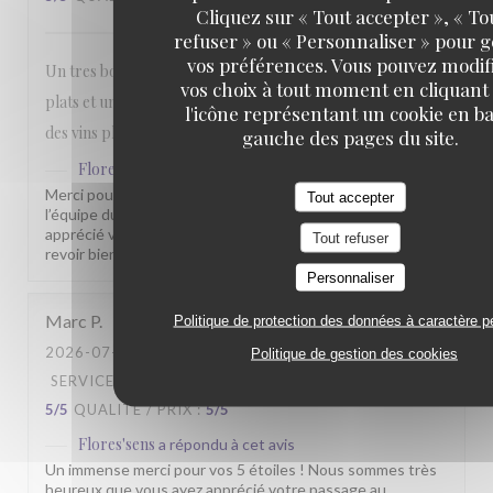
Cliquez sur « Tout accepter », « To
refuser » ou « Personnaliser » pour 
vos préférences. Vous pouvez modif
Un tres bon rapport qualité prix. Belle presentation des
vos choix à tout moment en cliquant
plats et une quantité dans l'assiette bien satisfaisante. Prix
l'icône représentant un cookie en ba
des vins plus qu'honorable.
gauche des pages du site.
Flores'sens
a répondu à cet avis
Merci pour votre commentaire sympathique. Toute
Tout accepter
l’équipe du Florès’sens est heureuse que vous ayez
apprécié votre passage chez nous. Nous espérons vous
Tout refuser
revoir bientôt pour vous faire découvrir d’autres saveurs.
Personnaliser
Marc
P
Politique de protection des données à caractère p
2026-07-31
- 19:30 - COUVERTS 6
Politique de gestion des cookies
SERVICE
:
5
/5
AMBIANCE
:
4
/5
CUISINE
:
5
/5
QUALITÉ / PRIX
:
5
/5
Flores'sens
a répondu à cet avis
Un immense merci pour vos 5 étoiles ! Nous sommes très
heureux que vous ayez apprécié votre passage au