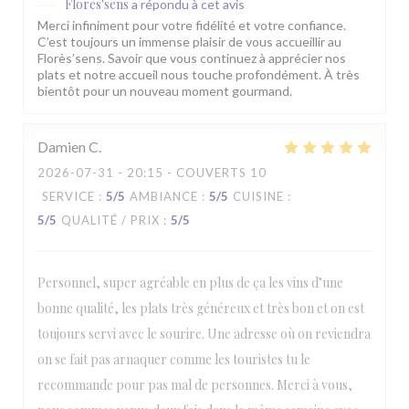
Flores'sens
a répondu à cet avis
Merci infiniment pour votre fidélité et votre confiance.
C’est toujours un immense plaisir de vous accueillir au
Florès’sens. Savoir que vous continuez à apprécier nos
plats et notre accueil nous touche profondément. À très
bientôt pour un nouveau moment gourmand.
Damien
C
2026-07-31
- 20:15 - COUVERTS 10
SERVICE
:
5
/5
AMBIANCE
:
5
/5
CUISINE
:
5
/5
QUALITÉ / PRIX
:
5
/5
Personnel, super agréable en plus de ça les vins d’une
bonne qualité, les plats très généreux et très bon et on est
toujours servi avec le sourire. Une adresse où on reviendra
on se fait pas arnaquer comme les touristes tu le
recommande pour pas mal de personnes. Merci à vous,