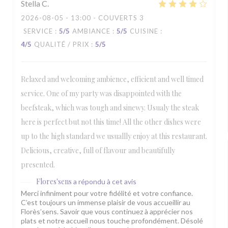
Stella
C
2026-08-05
- 13:00 - COUVERTS 3
SERVICE
:
5
/5
AMBIANCE
:
5
/5
CUISINE
:
4
/5
QUALITÉ / PRIX
:
5
/5
Relaxed and welcoming ambience, efficient and well timed
service. One of my party was disappointed with the
beefsteak, which was tough and sinewy. Usualy the steak
here is perfect but not this time! All the other dishes were
up to the high standard we usuallly enjoy at this restaurant.
Delicious, creative, full of flavour and beautifully
presented.
Flores'sens
a répondu à cet avis
Merci infiniment pour votre fidélité et votre confiance.
C’est toujours un immense plaisir de vous accueillir au
Florès’sens. Savoir que vous continuez à apprécier nos
plats et notre accueil nous touche profondément. Désolé