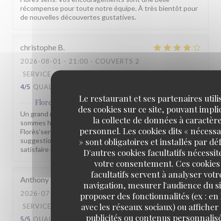
récompense pour toute notre équipe. À très bientôt pour
de nouvelles découvertes gustatives.
christophe
B
2026-08-01
- 21:00 - COUVERTS 2
SERVICE
:
5
/5
AMBIANCE
:
4
/5
CUISINE
:
4
/5
QUALITÉ / PRIX
:
4
/5
Le restaurant et ses partenaires utili
Flores'sens
a répondu à cet avis
des cookies sur ce site, pouvant impl
Un grand merci pour votre évaluation de 4 étoiles. Nous
la collecte de données à caractèr
sommes heureux que vous ayez apprécié votre repas au
personnel. Les cookies dits « nécessa
Florès’sens. N’hésitez pas à nous partager vos
» sont obligatoires et installés par dé
suggestions : elles nous aident à nous améliorer et à vous
satisfaire pleinement lors de votre prochaine venue.
D'autres cookies facultatifs nécessit
votre consentement. Ces cookies
facultatifs servent à analyser votr
Anthony
M
navigation, mesurer l'audience du si
2026-07-31
- 19:45 - COUVERTS 2
proposer des fonctionnalités (ex : en 
avec les réseaux sociaux) ou afficher
SERVICE
:
5
/5
AMBIANCE
:
4
/5
CUISINE
:
publicités ou contenus personnalisé
5
/5
QUALITÉ / PRIX
:
5
/5