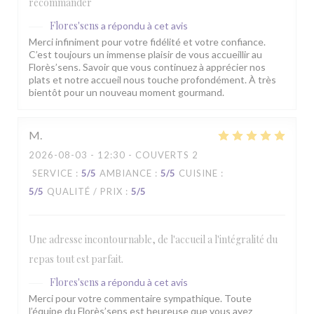
recommander
Flores'sens
a répondu à cet avis
Merci infiniment pour votre fidélité et votre confiance.
C’est toujours un immense plaisir de vous accueillir au
Florès’sens. Savoir que vous continuez à apprécier nos
plats et notre accueil nous touche profondément. À très
bientôt pour un nouveau moment gourmand.
M
2026-08-03
- 12:30 - COUVERTS 2
SERVICE
:
5
/5
AMBIANCE
:
5
/5
CUISINE
:
5
/5
QUALITÉ / PRIX
:
5
/5
Une adresse incontournable, de l'accueil a l'intégralité du
repas tout est parfait.
Flores'sens
a répondu à cet avis
Merci pour votre commentaire sympathique. Toute
l’équipe du Florès’sens est heureuse que vous ayez