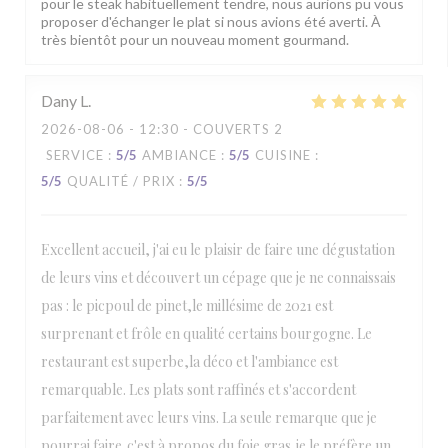
pour le steak habituellement tendre, nous aurions pu vous
proposer d'échanger le plat si nous avions été averti. À
très bientôt pour un nouveau moment gourmand.
Dany
L
2026-08-06
- 12:30 - COUVERTS 2
SERVICE
:
5
/5
AMBIANCE
:
5
/5
CUISINE
:
5
/5
QUALITÉ / PRIX
:
5
/5
Excellent accueil, j'ai eu le plaisir de faire une dégustation
de leurs vins et découvert un cépage que je ne connaissais
pas : le picpoul de pinet,le millésime de 2021 est
surprenant et frôle en qualité certains bourgogne. Le
restaurant est superbe,la déco et l'ambiance est
remarquable. Les plats sont raffinés et s'accordent
parfaitement avec leurs vins. La seule remarque que je
pourrai faire,c'est à propos du foie gras,je le préfère un