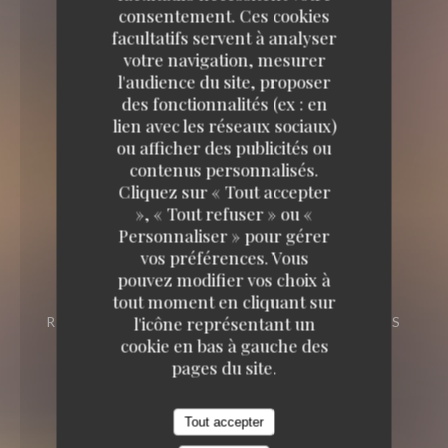
consentement. Ces cookies
facultatifs servent à analyser
votre navigation, mesurer
l'audience du site, proposer
des fonctionnalités (ex : en
lien avec les réseaux sociaux)
ou afficher des publicités ou
contenus personnalisés.
Cliquez sur « Tout accepter
», « Tout refuser » ou «
Personnaliser » pour gérer
vos préférences. Vous
pouvez modifier vos choix à
tout moment en cliquant sur
l'icône représentant un
RESTAURANT
5 AVENUE DES VENDANGES
34510 FLORENSAC
cookie en bas à gauche des
pages du site.
Tout accepter