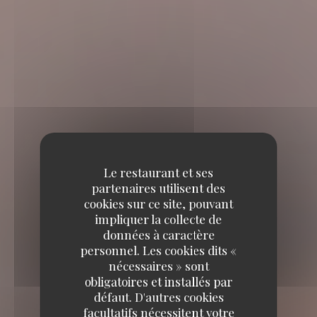
Le restaurant et ses
partenaires utilisent des
cookies sur ce site, pouvant
impliquer la collecte de
données à caractère
personnel. Les cookies dits «
nécessaires » sont
obligatoires et installés par
défaut. D'autres cookies
facultatifs nécessitent votre